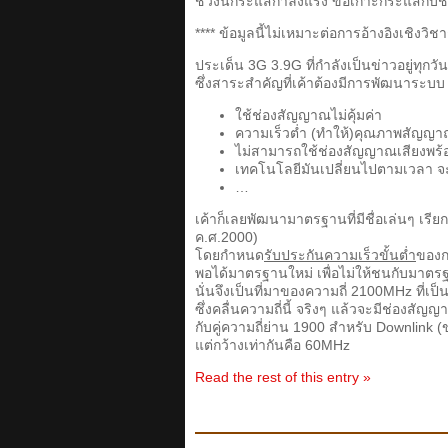
ช่วงนี้กระแสกำลังแรง ขอเกาะกระแสกับชา
**** ข้อมูลนี้ไม่เหมาะต่อการอ้างอิงเชิงวิชา
ประเด็น 3G 3.9G ที่กำลังเป็นข่าวอยู่ทุกวันๆ
ซึ่งสาระสำคัญที่เค้าต้องมีการพัฒนาระบบ 
ใช้ช่องสัญญาณไม่คุ้มค่า
ความเร็วต่ำ (ทำให้)คุณภาพสัญญา
ไม่สามารถใช้ช่องสัญญาณเสียงพร้อม
เทคโนโลยีมันเปลี่ยนไปตามเวลา จะห
…
เค้าก็เลยพัฒนามาตรฐานที่มีชื่อเล่นๆ เรีย
ค.ศ.2000)
โดยกำหนด
รับประกันความเร็วขั้นต่ำ
ของกา
พอได้มาตรฐานใหม่ เพื่อไม่ให้ชนกับมาตรฐ
นั่นจึงเป็นที่มาของความถี่ 2100MHz ที่เป็น
ซึ่งคลื่นความถี่นี้ จริงๆ แล้วจะมีช่องส
กับคู่ความถี่ย่าน 1900 สำหรับ Downlink
แต่กว้างเท่ากันคือ 60MHz
Read the rest of this entry »