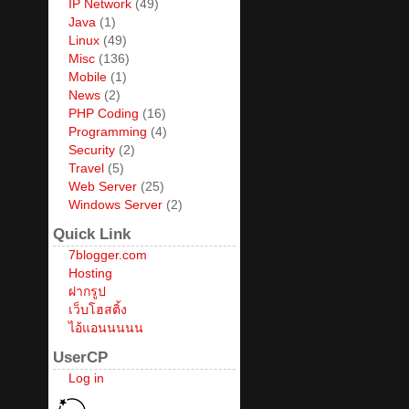
IP Network
(49)
Java
(1)
Linux
(49)
Misc
(136)
Mobile
(1)
News
(2)
PHP Coding
(16)
Programming
(4)
Security
(2)
Travel
(5)
Web Server
(25)
Windows Server
(2)
Quick Link
7blogger.com
Hosting
ฝากรูป
เว็บโฮสติ้ง
ไอ้แอนนนนน
UserCP
Log in