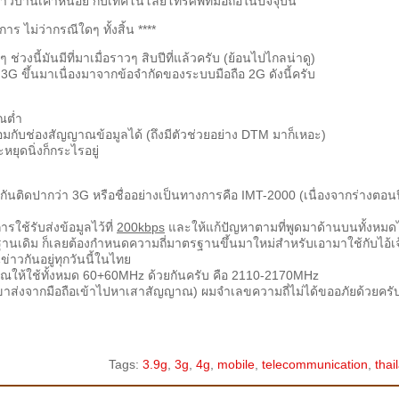
วบ้านเค้าหน่อย กับเทคโนโลยีโทรศัพท์มือถือในปัจจุบัน
การ ไม่ว่ากรณีใดๆ ทั้งสิ้น ****
 ช่วงนี้มันมีที่มาเมื่อราวๆ สิบปีที่แล้วครับ (ย้อนไปไกลน่าดู)
3G ขึ้นมาเนื่องมาจากข้อจำกัดของระบบมือถือ 2G ดังนี้ครับ
ณต่ำ
กับช่องสัญญาณข้อมูลได้ (ถึงมีตัวช่วยอย่าง DTM มาก็เหอะ)
ยุดนิ่งก็กระไรอยู่
กกันติดปากว่า 3G หรือชื่ออย่างเป็นทางการคือ IMT-2000 (เนื่องจากร่างตอนป
รใช้รับส่งข้อมูลไว้ที่
200kbps
และให้แก้ปัญหาตามที่พูดมาด้านบนทั้งหมดไ
านเดิม ก็เลยต้องกำหนดความถี่มาตรฐานขึ้นมาใหม่สำหรับเอามาใช้กับไอ้เจ้
ข่าวกันอยู่ทุกวันนี้ในไทย
ัญญาณให้ใช้ทั้งหมด 60+60MHz ด้วยกันครับ คือ 2110-2170MHz
 (ขาส่งจากมือถือเข้าไปหาเสาสัญญาณ) ผมจำเลขความถี่ไม่ได้ขออภัยด้วยครั
Tags:
3.9g
,
3g
,
4g
,
mobile
,
telecommunication
,
thai