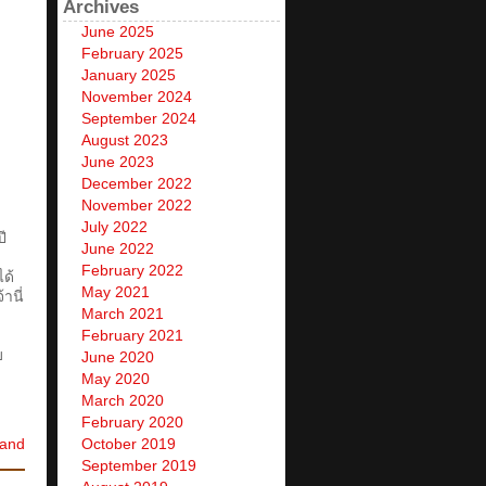
Archives
June 2025
February 2025
January 2025
November 2024
September 2024
August 2023
June 2023
December 2022
November 2022
July 2022
ี
June 2022
February 2022
ด้
May 2021
านี่
March 2021
February 2021
บ
June 2020
May 2020
March 2020
February 2020
land
October 2019
September 2019