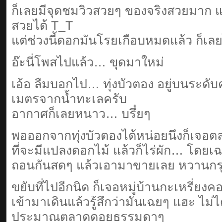
ก็เลยมีจุดชมวิวสวยๆ ของจริงสวยมาก 
สวยได้ T_T
แต่ช่วงนี้ดอกมันโรยเกือบหมดแล้ว ก็เ
อ๊ะนี่โพสไปแล้ว… ขุดมาใหม่
เอ้อ ลืมบอกไป… ทุ่งบัวตอง อยู่บนระด
เมตรจากน้ำทะเลครับ
อากาศก็เลยหนาว… บรึ๋ยๆ
พอออกจากทุ่งบัวตองได้หน่อยนึงก็เจ
ที่จะมีแปลงดอกไม้ แล้วก็ไร่ผัก… โ
ถอนกันสดๆ แล้วเอามาขายเลย หวานกร
ขยับที่ไปอีกนิด ก็เจอหมู่บ้านกะเหรี่ยง
เข้ามาเดินแล้วรู้สึกว่ามันเฉยๆ แฮะ ไ
ประมาณตลาดดอยธรรมดาๆ