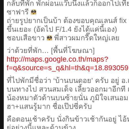
กลับที่พัก พักผ่อนแว๊บนึงแล้วก็ออกไปเที
ซาฟารี
ถ่ายรูปยากเป็นบ้า ต้องขอบคุณเลนส์ fix 
ขึ้นเยอะ (อัดไป F/1.4 ยังได้แค่นี้เอง)
ชอบเสือขาว
พี่สาวผมกรี๊ดใหญ่เลย
ว่าด้วยที่พัก… [พื้นที่โฆษณา]
http://maps.google.co.th/maps?
f=q&source=s_q&hl=th&q=18.893059
ที่ไปพักมีชื่อว่า ‘บ้านบนดอย’ ครับ อยู่ 
บนทางไป สวนสมเด็จ เลี้ยวออกมาอีกที
น้องหมาตัวด้านบนซ้ายนั่น ภูมิใจเสน
ฮา+แสนรู้มาก ชื่อเป๊ปซี่ครับ
คือตอนเช้าครับ นั่งกินข้าวเช้ากันอยู่ ไอ้ห
ยู่อย่างนี้แหละด้านข้าง