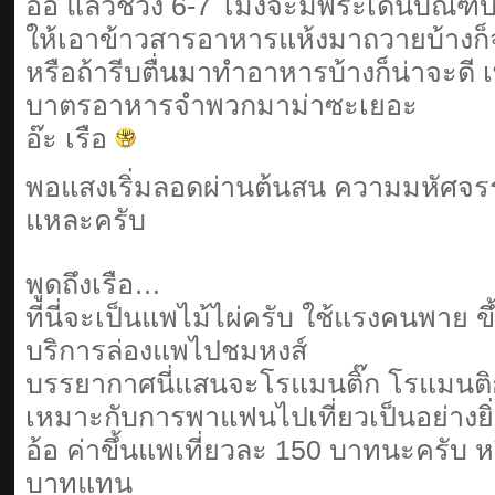
อ้อ แล้วช่วง 6-7 โมงจะมีพระเดินบิณ
ให้เอาข้าวสารอาหารแห้งมาถวายบ้างก็
หรือถ้ารีบตื่นมาทำอาหารบ้างก็น่าจะดี 
บาตรอาหารจำพวกมาม่าซะเยอะ
อ๊ะ เรือ
พอแสงเริ่มลอดผ่านต้นสน ความมหัศจรรย์ก
แหละครับ
พูดถึงเรือ…
ที่นี่จะเป็นแพไม้ไผ่ครับ ใช้แรงคนพาย ข
บริการล่องแพไปชมหงส์
บรรยากาศนี่แสนจะโรแมนติ๊ก โรแมนติ
เหมาะกับการพาแฟนไปเที่ยวเป็นอย่างยิ
อ้อ ค่าขึ้นแพเที่ยวละ 150 บาทนะครับ หร
บาทแทน