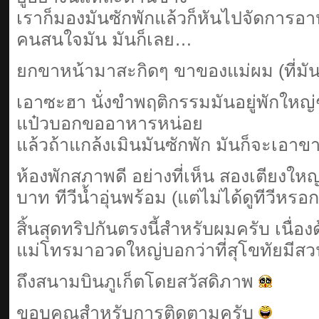
เราก็มองมันซักพักแล้วก็หันไปจัดการอา
คนสนใจมัน มันก็เลย…
ยกขาหน้ามาสะกิดๆ ขาของแม่ผม (ที่มันนั
เอาซะฮา นั่งขำพฤติกรรมมันอยู่พักใหญ
แป๋วบอกขออาหารหน่อย
แล้วถ้าแกล้งเมินมันซักพัก มันก็จะเอา
ห้องพักสภาพดี อย่างที่เห็น สองเตียงใหญ่
บาท ทีวีน้ำอุ่นพร้อม (แต่ไม่ได้ดูทีวีหรอก
สิ้นสุดทริปกันตรงนี้สำหรับผมครับ เนื่อง
แม่โทรมาอวดใหญ่บอกว่าที่สุโขทัยมีสว
ถึงสนามบินภูเก็ตโดยสวัสดิภาพ
ขอบคุณสำหรับการติดตามครับ