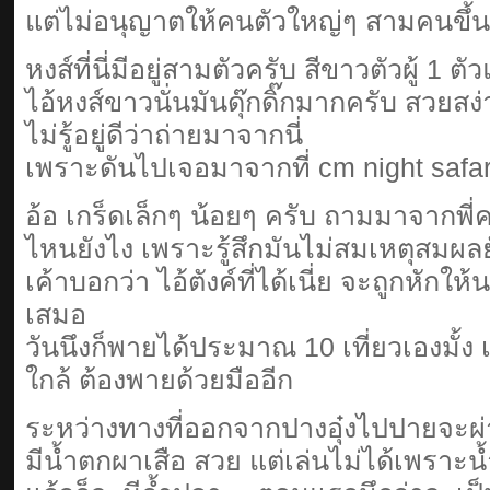
แต่ไม่อนุญาตให้คนตัวใหญ่ๆ สามคนขึ
หงส์ที่นี่มีอยู่สามตัวครับ สีขาวตัวผู้ 1 ตัว
ไอ้หงส์ขาวนั่นมันดุ๊กดิ๊กมากครับ สวยส
ไม่รู้อยู่ดีว่าถ่ายมาจากนี่
เพราะดันไปเจอมาจากที่ cm night safar
อ้อ เกร็ดเล็กๆ น้อยๆ ครับ ถามมาจากพี่คน
ไหนยังไง เพราะรู้สึกมันไม่สมเหตุสมผลยั
เค้าบอกว่า ไอ้ตังค์ที่ได้เนี่ย จะถูกหักให
เสมอ
วันนึงก็พายได้ประมาณ 10 เที่ยวเองมั้ง เ
ใกล้ ต้องพายด้วยมืออีก
ระหว่างทางที่ออกจากปางอุ๋งไปปายจะผ่
มีน้ำตกผาเสือ สวย แต่เล่นไม่ได้เพราะน้