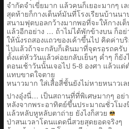
จำกัดจำเขี่ยมาก แล้วคนก็เยอะมากๆ เล
สุดท้ายก็กางเต็นท์มันที่โรงเรียนบ้านน
สนามฟุตบอลกว้างมากพอที่จะให้กางเต็น
แล้วอีกอย่าง … ถ้าไม่ได้พักข้างบน ก็อย
ให้นั่งรถสองแถวของเค้าขึ้นไป คิดค่าบร
ไปแล้วถ้าจะกลับก็เดินมาที่จุดรอรถครั
ตั้งแต่หัววันแล้วค่อยกลับเย็นๆ ค่ำๆ ก็ยังไ
ตอนเช้าวันนั้นเจอไป 5-8 องศา แล้วแต่
แทบขาดใจตาย
หนาวมาก ใส่เสื้อสี่ชั้นยังไม่หายหนาวเ
ปางอุ๋งนี่… เป็นสถานที่ที่พิเศษมากๆ อย่
หลังจากพระอาทิตย์ขึ้นประมาณชั่วโมงน
แล้วหลับหูหลับตาถ่าย ยังไงก็สวย
ป่าสนเวลาโดนแดดนี่สวยสุดยอดจริงๆ