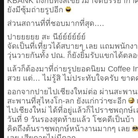
KBANK ถึงกับทิ้งสีเขียวมาจัดบรรยากาศ
ยังมีซุ้มถ่ายรูปอีก
ส่วนสถานที่ที่ชอบมากที่สุด….
ปายยยยย สะ นีย์ย์ย์ย์ย์ย์
จัดเป็นที่เที่ยวได้สบายๆ เลย แถมพนัก
วุ่นวายกันทั้ง ปณ. ก็ยังยิ้มรับแขกได้ตล
แล้วก็ต้องมาที่ถ่ายรูปยอดนิยม Coffee I
สวย แต่… ไม่รู้สิ ไม่ประทับใจครับ ขา
ออกจากปายไปเชียงใหม่ต่อ ผ่านสะพานป
สะพานที่สุไหงโก-ลก ยังแก่กว่าซะอีก
ไปเชียงใหม่ ได้ที่อยู่แล้วก็ไปราชพฤกษ์
วันที่ 9 วันรองสุดท้ายแล้ว โชคดีเป็นบ้า
คิดถึงต้นราชพฤกษ์หน้างานมากๆ เลย
เลย เสียดายไม่มีดอก