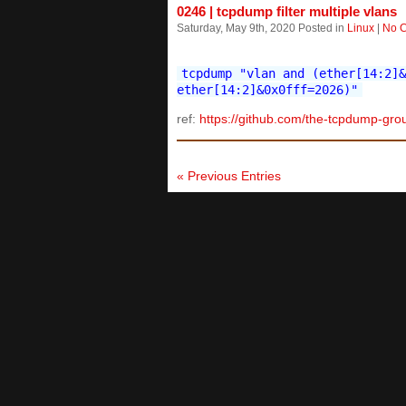
0246 | tcpdump filter multiple vlans
Saturday, May 9th, 2020 Posted in
Linux
|
No 
tcpdump "vlan and (ether[14:2]&
ether[14:2]&0x0fff=2026)"
ref:
https://github.com/the-tcpdump-gro
« Previous Entries