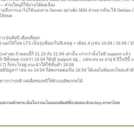
 — ส่วนใหญ่ก็ใช้งานได้ต่อเนื่อง
ว รวมถึงการเอาไปใช้นอกสาย Server อย่างฝั่ง SDN ส่วนมากก็จะใช้ Debian เ
้ได้หมด
ราะมันคือปี.เดือนที่ออก
แยกได้โดย LTS เป็นรุ่นที่ออกในปีเลขคู่ + เดือน 4 (เช่น 14.04 / 16.04 / 1
รุ่นล่าสุด ถ้าตอนนี้ก็ 21.10 กับ 21.04 เท่านั้น เก่ากว่านั้นไม่มี support แล้ว
0 ปีทั้งหมด แปลว่า 14.04 ก็ยังมี support อยู่… แต่จะลง os อายุ 8 ปีในปีนี้ แ
S 7) ก็กระไรอยู่ แนะนำให้ใช้ขั้นต่ำ 18.04
อยมีปัญหา* เช่น ลง 14.04 ก็อัพเกรดต่อเป็น 16.04 ได้เลยไม่ต้องลงใหม่แล้วย
าวกว่าปกติ แต่เผื่อช่องหนีให้ตัวเองอัพเกรดได้
วามท้าทาย มั่นใจว่าจะไม่เผลอพิมพ์ชื่อ distro ด้วย key ภาษาไทย