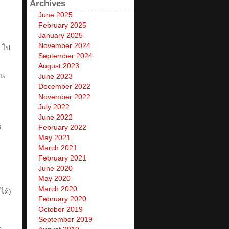
Archives
June 2025
February 2025
January 2025
November 2024
8 ไป
September 2024
August 2023
อน
June 2023
December 2022
November 2022
July 2022
June 2022
ว
February 2022
May 2021
March 2021
February 2021
June 2020
May 2020
March 2020
ได้)
February 2020
October 2019
September 2019
ะ