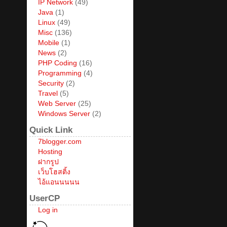
IP Network
(49)
Java
(1)
Linux
(49)
Misc
(136)
Mobile
(1)
News
(2)
PHP Coding
(16)
Programming
(4)
Security
(2)
Travel
(5)
Web Server
(25)
Windows Server
(2)
Quick Link
7blogger.com
Hosting
ฝากรูป
เว็บโฮสติ้ง
ไอ้แอนนนนน
UserCP
Log in