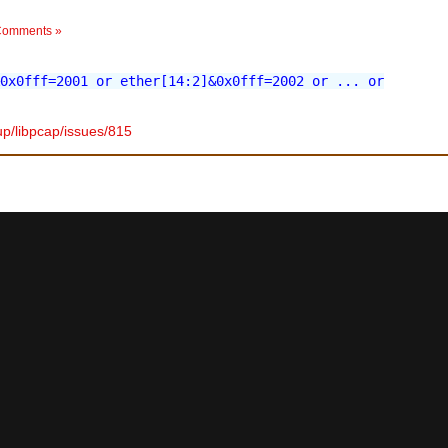
Comments »
0x0fff=2001 or ether[14:2]&0x0fff=2002 or ... or
up/libpcap/issues/815