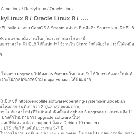
ือ AlmaLinux / RockyLinux / Oracle Linux
kyLinux 8 / Oracle Linux 8 / ….
HEL build มาจาก CentOS 8 Stream แล้วตัวที่เหลือดึง Source จาก RHEL 
 คนแรกมาตั้ง ส่วนใหญ่ก็น่าจะย้ายมาใช้ทางนี้
าบอกว่าลงใน RHEL8 ได้ก็แปลว่าใช้งานใน Distro ใกล้เคียงใน list นี้ได้เหมื
29
 ไม่อยาก upgrade ไม่ต้องการ feature ใหม่ และรับได้กับการต้องลงใหม่แล้
e เพราะโอกาสอัพเกรดข้าม major version ได้น้อยมาก
นปีเลขคี่ https://endoflife.software/operating-systems/linux/debian
นใหม่ออก รุ่นที่เก่ากว่า 2 รุ่นล่าสุดจะหมดอายุ
ๆ ไม่ต้องลงใหม่ (ที่ยืนยันแล้วคือตั้งแต่ debian 6 upgrade ยาวมาจนถึง 11 
re บางตัวใหม่ตามการ upgrade software นั้นๆ
) ออกปีที่แล้ว แปลว่า support ถึงแค่ Debian 10 (buster)
นะ LTS เพิ่มได้ แต่ได้ประมาณ 5-7 ปี
ในการใช้งาน เปลี่ยนแปลง stack อย่างค่อยเป็นค่อยไป แต่อัพเกรดถี่ๆ เพรา