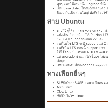
ทุกๆ สองปีต้องมานั่ง upgrade ทีนึง
เป็น base distro ให้กับอีกหลายตั
Base กันเป็นส่วนใหญ่ หัดทีเดียวใช
สาย Ubuntu
อายุกี่ปีดูได้จากเลข version เลย เพ
แบ่งเป็น 2 สายคือ LTS กับ Non-LTS 
/ 20.04 และกำลังจะออก 22.04)
รุ่นที่ไม่ใช่ LTS จะมี support แค่ 2 
รุ่นที่เป็น LTS ตอนนี้ support ยาว 1
ใช้ได้อีก 2 ปี (เท่ากับ RHEL/CentO
แต่ upgrade ข้ามมาได้เรื่อยๆ ไม่ค่
ข้อมูล
เหมาะกับคนที่ต้องการการ support ย
ทางเลือกอื่นๆ
SLES/OpenSUSE:
เหมาะกับคนชอบค
ArchLinux
ClearLinux
*BSD: ไม่ใช่ Linux