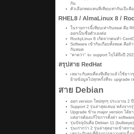
กัน
ตัวเลือกทดแทนที่เทียบเท่ากันเป๊ะค
RHEL8 / AlmaLinux 8 / Roc
ในรายการนี้เทียบเท่ากันหมด คือ R
ออกเป็นชื่อตัวเองต่อ
RockyLinux 8 เกิดจากคนทำ CentOS
Software เข้ากันเกือบทั้งหมด คือถ้
กันหมด
“คาดว่า” จะ support ไปได้ถึงปี 20
สรุปสาย RedHat
เหมาะกับคนที่ลงทีเดียวแล้วใช้ยาวๆ
ย้ายข้อมูลไปทุกครั้งที่จะ upgrad
สาย Debian
ออก version ใหม่ทุกๆ ประมาณ 2 ปีใ
Support 2 รุ่นล่าสุดเสมอ หลังจากรุ่
Upgrade ข้าม major version ได้ยาว
แต่อาจต้องแก้ไขการตั้งค่า softwa
รุ่นปัจจุบันคือ Debian 11 (bullseye
รุ่นเก่ากว่า 2 รุ่นล่าสุดอาจเข้าสถา
เหมาะกับคนที่ต้องการความต่อเนื่อง