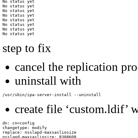
No status yet

No status yet

No status yet

No status yet

No status yet

No status yet

No status yet

step to fix
cancel the replication pr
uninstall with
/usr/sbin/ipa-server-install --uninstall
create file ‘custom.ldif’ 
dn: cn=config

changetype: modify

replace: nsslapd-maxsasliosize

nsslapd-maxsasliosize: 8388608
