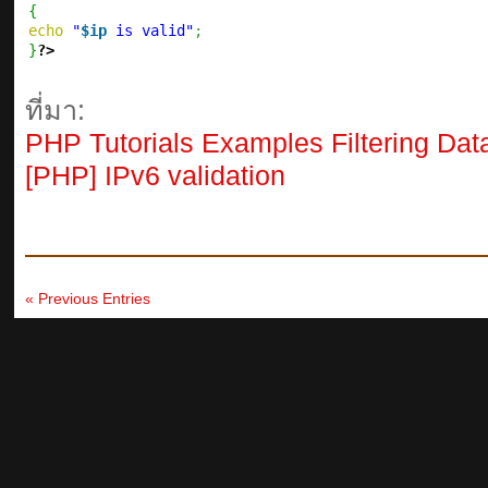
{
echo
"
$ip
 is valid"
;
}
?>
ที่มา:
PHP Tutorials Examples Filtering Dat
[PHP] IPv6 validation
« Previous Entries