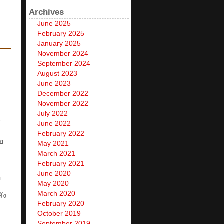
Archives
June 2025
February 2025
January 2025
November 2024
September 2024
August 2023
June 2023
December 2022
November 2022
July 2022
้
June 2022
February 2022
ลย
May 2021
ๆ
March 2021
February 2021
June 2020
อ
May 2020
March 2020
ลัง
February 2020
October 2019
September 2019