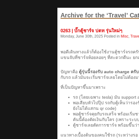
Archive for the ‘Travel’ Ca
0263 | บั๊กตู้ชาร์จ ปตท รุ่นใหม่ๆ
Monday, June 30th, 2025 Posted in
Misc
,
Trav
พอดีเดินทางแล้วก็ต้องใช้งานตู้ชาร์จรถครับ ล
แขนจับที่ชาร์จห้อยลอยๆ ที่สะดวกดีนะ ยก
ปัญหาคือ
ตู้รุ่นนี้รองรับ auto charge ครับ
กับรถ แล้วมันจะเริ่มชาร์จเลยโดยไม่ต้อง
ที่เป็นปัญหาขึ้นมาเพราะ
รถ (โดยเฉพาะ tesla) มัน support 
พอเสียบหัวไปปุ๊ป รถกับตู้เห็นว่ารองร
ยังไม่ได้แสกน qr code)
พอตู้ชาร์จคุยกับรถเสร็จ พร้อมเร
คันนี้ต้องตัดเงินกับใคร (เพราะระ
ตู้ชาร์จเลยตัดการชาร์จ พร้อมขึ้นว่
แนวทางเบื้องต้นของคนใช้รถ (ระหว่างรอ 