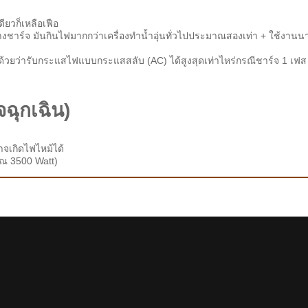
ียวก็เหลือเฟือ
างชาร์จ มันกินไฟมากกว่าเครื่องทำน้ำอุ่นทั่วไปประมาณสองเท่า + ใช้งานน
้ว) ด้วยว่ารับกระแสไฟแบบกระแสสลับ (AC) ได้สูงสุดเท่าไหร่กรณีชาร์จ 1 เฟส
จฉุกเฉิน)
าจเกิดไฟไหม้ได้
าณ 3500 Watt)