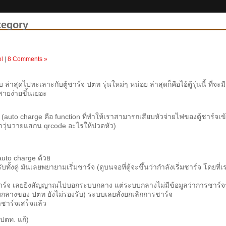
tegory
el
|
8 Comments »
่าสุดไปทะเลาะกับตู้ชาร์จ ปตท รุ่นใหม่ๆ หน่อย ล่าสุดก็คือไอ้ตู้รุ่นนี้ ที่จะมี
สายง่ายขึ้นเยอะ
(auto charge คือ function ที่ทำให้เราสามารถเสียบหัวจ่ายไฟของตู้ชาร์จเข
มาวุ่นวายแสกน qrcode อะไรให้ปวดหัว)
auto charge ด้วย
ับทั้งคู่ มันเลยพยายามเริ่มชาร์จ (ดูบนจอที่ตู้จะขึ้นว่ากำลังเริ่มชาร์จ โดยที่เ
ิ่มชาร์จ เลยยิงสัญญาณไปบอกระบบกลาง แต่ระบบกลางไม่มีข้อมูลว่าการชาร์
บบกลางของ ปตท ยังไม่รองรับ) ระบบเลยสั่งยกเลิกการชาร์จ
าชาร์จเสร็จแล้ว
ปตท. แก้)