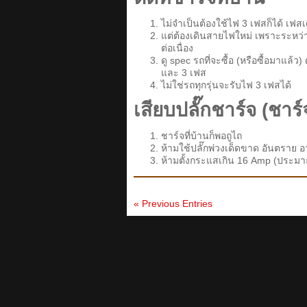
ไม่จำเป็นต้องใช้ไฟ 3 เฟสก็ได้ เฟสเด
แต่ต้องเดินสายไฟใหม่ เพราะระหว่
ต่อเนื่อง
ดู spec รถที่จะซื้อ (หรือซื้อมาแล
และ 3 เฟส
ไม่ใช่รถทุกรุ่นจะรับไฟ 3 เฟสได้
เสียบปลั๊กชาร์จ (ชาร์
ชาร์จที่บ้านก็พอถูไถ
ห้ามใช้ปลั๊กพ่วงเด็ดขาด อันตราย อ
ห้ามตั้งกระแสเกิน 16 Amp (ประม
« Previous Entries