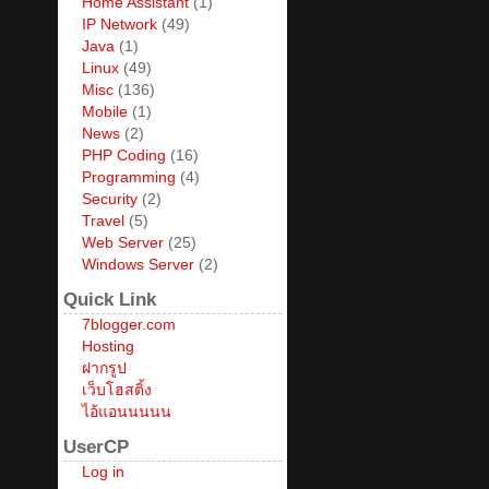
Home Assistant
(1)
IP Network
(49)
Java
(1)
Linux
(49)
Misc
(136)
Mobile
(1)
News
(2)
PHP Coding
(16)
Programming
(4)
Security
(2)
Travel
(5)
Web Server
(25)
Windows Server
(2)
Quick Link
7blogger.com
Hosting
ฝากรูป
เว็บโฮสติ้ง
ไอ้แอนนนนน
UserCP
Log in