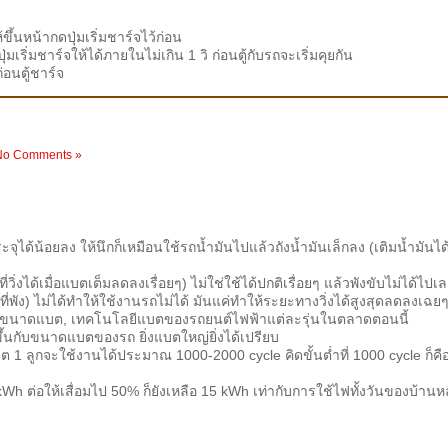
ึ้นหน้ากดปุ่มเริ่มชาร์จไว้ก่อน
มเริ่มชาร์จให้ได้ภายในไม่เกิน 1 วิ ก่อนตู้กับรถจะเริ่มคุยกัน
อนตู้ชาร์จ
No Comments »
จุได้น้อยลง ให้นึกก็เหมือนใช้รถน้ำมันไปแล้วถังน้ำมันเล็กลง (เติมน้ำมันได
วิ่งได้เมื่อแบตเต็มลดลงเรื่อยๆ) ไม่ใช่ใช้ได้ปกติเรื่อยๆ แล้วพังขับไม่ได้ไปเ
ดที่พัง) ไม่ได้ทำให้ใช้งานรถไม่ได้ มันแค่ทำให้ระยะทางวิ่งได้สูงสุดลดลงเฉย
ราะขนาดแบต, เทคโนโลยีแบตของรถยนต์ไฟฟ้าแต่ละรุ่นในตลาดตอนนี้
 ขึ้นกับขนาดแบตของรถ ยิ่งแบตใหญ่ยิ่งได้เปรียบ
บต 1 ลูกจะใช้งานได้ประมาณ 1000-2000 cycle คิดขั้นต่ำที่ 1000 cycle ก็คื
Wh ต่อให้เสื่อมไป 50% ก็ยังเหลือ 15 kWh เท่ากับการใช้ไฟทั้งวันของบ้านห