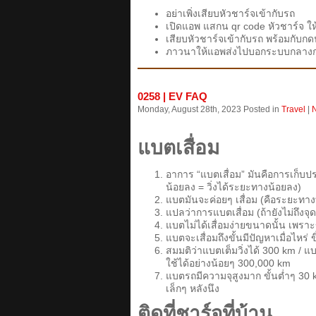
อย่าเพิ่งเสียบหัวชาร์จเข้ากับรถ
เปิดแอพ แสกน qr code หัวชาร์จ ให้ข
เสียบหัวชาร์จเข้ากับรถ พร้อมกับกดปุ่
ภาวนาให้แอพส่งไปบอกระบบกลางก่
0258 | EV FAQ
Monday, August 28th, 2023 Posted in
Travel
|
แบตเสื่อม
อาการ “แบตเสื่อม” มันคือการเก็บประ
น้อยลง = วิ่งได้ระยะทางน้อยลง)
แบตมันจะค่อยๆ เสื่อม (คือระยะทางที่
แปลว่าการแบตเสื่อม (ถ้ายังไม่ถึงจุ
แบตไม่ได้เสื่อมง่ายขนาดนั้น เพ
แบตจะเสื่อมถึงขั้นมีปัญหาเมื่อไหร่
สมมติว่าแบตเต็มวิ่งได้ 300 km / แ
ใช้ได้อย่างน้อยๆ 300,000 km
แบตรถมีความจุสูงมาก ขั้นต่ำๆ 30 k
เล็กๆ หลังนึง
ติดที่ชาร์จที่บ้าน