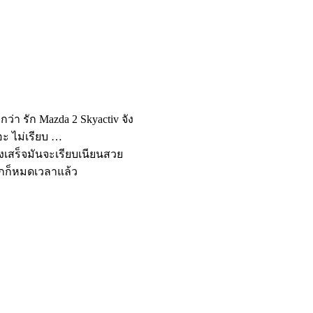
า รัก Mazda 2 Skyactiv จัง
ะ ไม่เรียบ …
างเสร็จมันจะเรียบเนียนสวย
พักก็หมดเวลาแล้ว