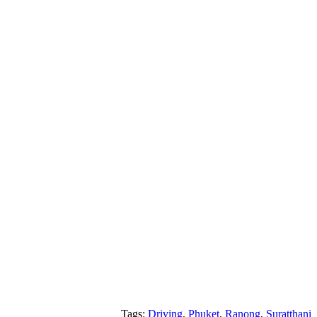
Tags:
Driving
,
Phuket
,
Ranong
,
Suratthani