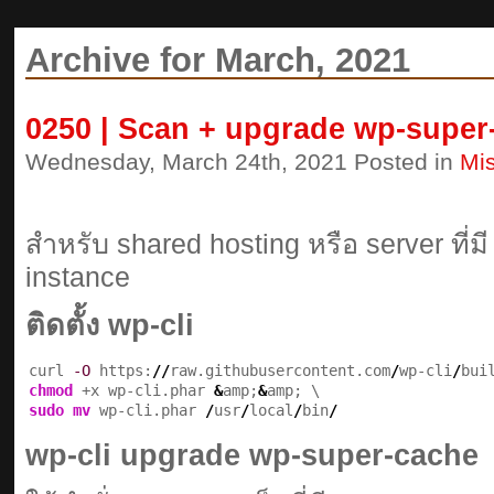
Archive for March, 2021
0250 | Scan + upgrade wp-super-ca
Wednesday, March 24th, 2021 Posted in
Mi
สำหรับ shared hosting หรือ server ที่
instance
ติดตั้ง wp-cli
curl 
-O
 https:
//
raw.githubusercontent.com
/
wp-cli
/
bui
chmod
 +x wp-cli.phar 
&
amp;
&
sudo
mv
 wp-cli.phar 
/
usr
/
local
/
bin
/
wp-cli upgrade wp-super-cache