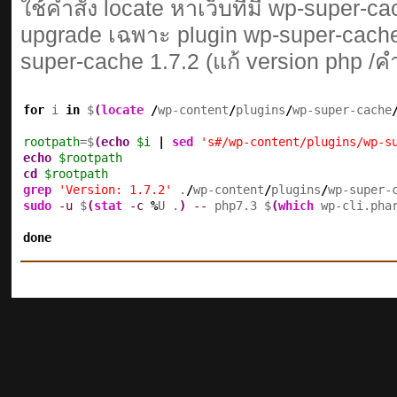
ใช้คำสั่ง locate หาเว็บที่มี wp-super-cac
upgrade เฉพาะ plugin wp-super-cache ส
super-cache 1.7.2 (แก้ version php /คำ
for
 i 
in
 $
(
locate
/
wp-content
/
plugins
/
wp-super-cache
rootpath
=$
(
echo
$i
|
sed
's#/wp-content/plugins/wp-s
echo
$rootpath
cd
$rootpath
grep
'Version: 1.7.2'
 .
/
wp-content
/
plugins
/
wp-super-
sudo
-u
 $
(
stat
-c
%
U .
)
--
 php7.3 $
(
which
 wp-cli.pha
done