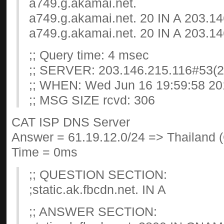
a749.g.akamai.net.
a749.g.akamai.net. 20 IN A 203.1
a749.g.akamai.net. 20 IN A 203.1
;; Query time: 4 msec
;; SERVER: 203.146.215.116#53(2
;; WHEN: Wed Jun 16 19:59:58 20
;; MSG SIZE rcvd: 306
CAT ISP DNS Server
Answer = 61.19.12.0/24 => Thailand 
Time = 0ms
;; QUESTION SECTION:
;static.ak.fbcdn.net. IN A
;; ANSWER SECTION: