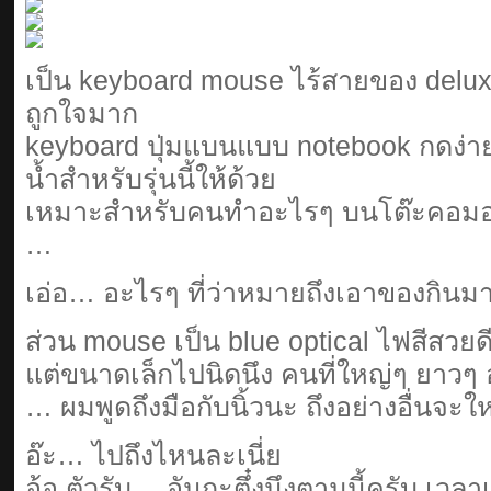
เป็น keyboard mouse ไร้สายของ delu
ถูกใจมาก
keyboard ปุ่มแบนแบบ notebook กดง่ายด
น้ำสำหรับรุ่นนี้ให้ด้วย
เหมาะสำหรับคนทำอะไรๆ บนโต๊ะคอม
…
เอ่อ… อะไรๆ ที่ว่าหมายถึงเอาของกินมาก
ส่วน mouse เป็น blue optical ไฟสีสวยด
แต่ขนาดเล็กไปนิดนึง คนที่ใหญ่ๆ ยาวๆ
… ผมพูดถึงมือกับนิ้วนะ ถึงอย่างอื่นจะ
อ๊ะ… ไปถึงไหนละเนี่ย
อ้อ ตัวรับ… อันกะตึ๋งนึงตามนี้ครับ เวลาเ