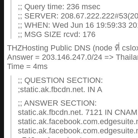
;; Query time: 236 msec
;; SERVER: 208.67.222.222#53(20
;; WHEN: Wed Jun 16 19:59:33 20
;; MSG SIZE rcvd: 176
THZHosting Public DNS (node ที่ cslox
Answer = 203.146.247.0/24 => Thaila
Time = 4ms
;; QUESTION SECTION:
;static.ak.fbcdn.net. IN A
;; ANSWER SECTION:
static.ak.fbcdn.net. 7121 IN CNA
static.ak.facebook.com.edgesuite.
static.ak.facebook.com.edgesuite