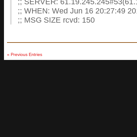
;; SERVER: 61.19.245.245#53(61.
;; WHEN: Wed Jun 16 20:27:49 20
;; MSG SIZE rcvd: 150
« Previous Entries