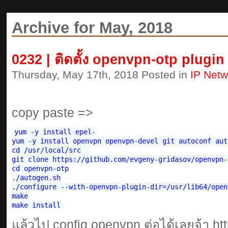
Archive for May, 2018
0232 | ติดตั้ง openvpn-otp plugin
Thursday, May 17th, 2018 Posted in
IP Netw
copy paste =>
yum -y install epel-

yum -y install openvpn openvpn-devel git autoconf aut
cd /usr/local/src  

git clone https://github.com/evgeny-gridasov/openvpn-o
cd openvpn-otp

./autogen.sh

./configure --with-openvpn-plugin-dir=/usr/lib64/open
make

แล้วไป config openvpn ต่อได้เลยจ้า ht