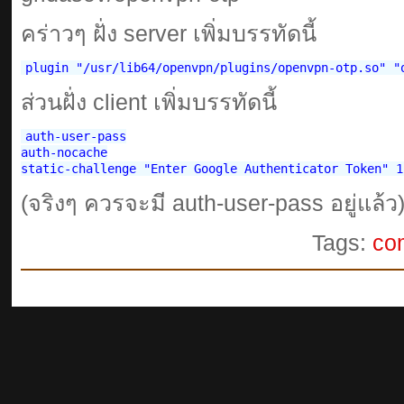
คร่าวๆ ฝั่ง server เพิ่มบรรทัดนี้
ส่วนฝั่ง client เพิ่มบรรทัดนี้
auth-user-pass

auth-nocache

(จริงๆ ควรจะมี auth-user-pass อยู่แล้ว
Tags:
co