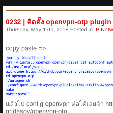
0232 | ติดตั้ง openvpn-otp plugin
Thursday, May 17th, 2018 Posted in
IP Netw
copy paste =>
yum -y install epel-

yum -y install openvpn openvpn-devel git autoconf aut
cd /usr/local/src  

git clone https://github.com/evgeny-gridasov/openvpn-o
cd openvpn-otp

./autogen.sh

./configure --with-openvpn-plugin-dir=/usr/lib64/open
make

แล้วไป config openvpn ต่อได้เลยจ้า ht
gridasov/openvpn-otp