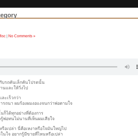
tegory
isc
|
No Comments »
ก กับรถคันเล็กคันโปรดนั้น
านและให้วิ่งไป
 และเร็วกว่า
ผมปรารถนา ผมร้องผมงอแงจนกว่าพ่อตามใจ
้นก็ได้ทุกอย่างที่ต้องการ
ก็รู้พ่อทนไม่นานที่เห็นผมเสียใจ
ยหรือเปล่า นี่คือเหงาหรือใจมันใหญ่ไป
างในใจ อยากรู้มีขายที่ไหนหรือเปล่า