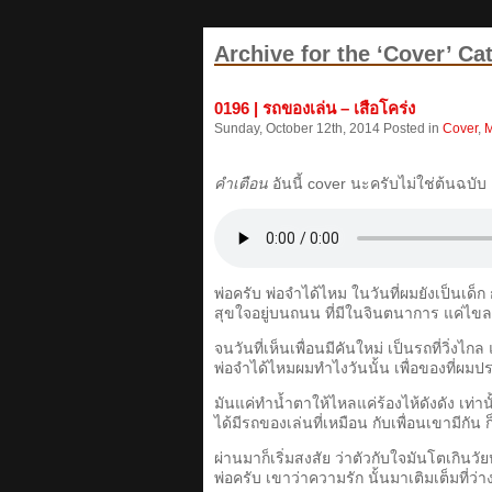
Archive for the ‘Cover’ Ca
0196 | รถของเล่น – เสือโคร่ง
Sunday, October 12th, 2014 Posted in
Cover
,
M
คำเตือน
อันนี้ cover นะครับไม่ใช่ต้นฉบับ
พ่อครับ พ่อจําได้ไหม ในวันที่ผมยังเป็นเด็
สุขใจอยู่บนถนน ที่มีในจินตนาการ แค่ไขล
จนวันที่เห็นเพื่อนมีคันใหม่ เป็นรถที่วิ่งไกล
พ่อจําได้ไหมผมทําไงวันนั้น เพื่อของที่
มันแค่ทําน้ำตาให้ไหลแค่ร้องไห้ดังดัง เท่านั
ได้มีรถของเล่นที่เหมือน กับเพื่อนเขามีกัน 
ผ่านมาก็เริ่มสงสัย ว่าตัวกับใจมันโตเกินวั
พ่อครับ เขาว่าความรัก นั้นมาเติมเต็มที่ว่