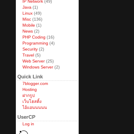
IP Network
(49)
Java
(1)
Linux
(49)
Misc
(136)
Mobile
(1)
News
(2)
PHP Coding
(16)
Programming
(4)
Security
(2)
Travel
(5)
Web Server
(25)
Windows Server
(2)
Quick Link
7blogger.com
Hosting
ฝากรูป
เว็บโฮสติ้ง
ไอ้แอนนนนน
UserCP
Log in