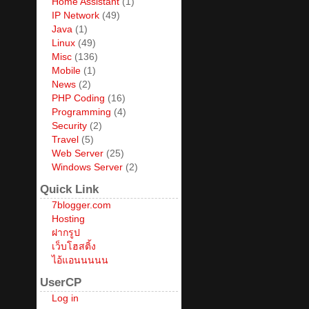
Home Assistant
(1)
IP Network
(49)
Java
(1)
Linux
(49)
Misc
(136)
Mobile
(1)
News
(2)
PHP Coding
(16)
Programming
(4)
Security
(2)
Travel
(5)
Web Server
(25)
Windows Server
(2)
Quick Link
7blogger.com
Hosting
ฝากรูป
เว็บโฮสติ้ง
ไอ้แอนนนนน
UserCP
Log in