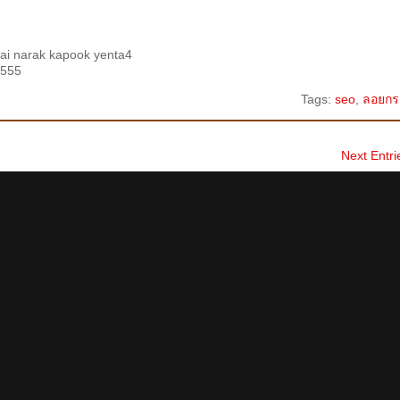
thai narak kapook yenta4
 555
Tags:
seo
,
ลอยกร
Next Entri