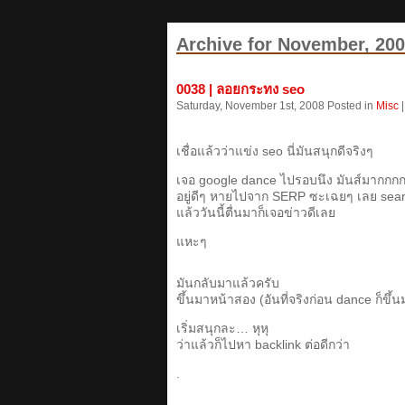
Archive for November, 20
0038 | ลอยกระทง seo
Saturday, November 1st, 2008 Posted in
Misc
เชื่อแล้วว่าแข่ง seo นี่มันสนุกดีจริงๆ
เจอ google dance ไปรอบนึง มันส์มากกกก
อยู่ดีๆ หายไปจาก SERP ซะเฉยๆ เลย sear
แล้ววันนี้ตื่นมาก็เจอข่าวดีเลย
แหะๆ
มันกลับมาแล้วครับ
ขึ้นมาหน้าสอง (อันที่จริงก่อน dance ก็ขึ้นมา
เริ่มสนุกละ… หุหุ
ว่าแล้วก็ไปหา backlink ต่อดีกว่า
.
.