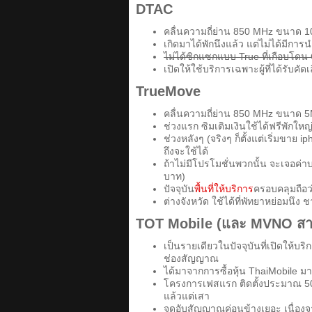
DTAC
คลื่นความถี่ย่าน 850 MHz ขนาด 
เกิดมาได้พักนึงแล้ว แต่ไม่ได้มีกา
ไม่ได้ซิกแซกแบบ True ที่เกือบโดน 
เปิดให้ใช้บริการเฉพาะผู้ที่ได้รับค
TrueMove
คลื่นความถี่ย่าน 850 MHz ขนาด 5
ช่วงแรก ซิมเติมเงินใช้ได้ฟรีพักให
ช่วงหลังๆ (จริงๆ ก็ตั้งแต่เริ่มขาย
ถึงจะใช้ได้
ถ้าไม่มีโปรโมชั่นพวกนั้น จะเจอค
บาท)
ปัจจุบัน
พื้นที่ให้บริการ
ครอบคลุมถือว
ต่างจังหวัด ใช้ได้ที่พัทยาหย่อมนึง
TOT Mobile (และ MVNO สาร
เป็นรายเดียวในปัจจุบันที่เปิดให้บ
ช่องสัญญาณ
ได้มาจากการซื้อหุ้น ThaiMobile ม
โครงการเฟสแรก ติดตั้งประมาณ 500 
แล้วแต่เสา
จุดอับสัญญาณค่อนข้างเยอะ เนื่องจา