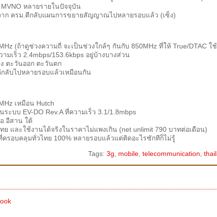
าม MVNO หลายรายในปัจจุบัน
ื่องจาก ครม.ตีกลับแผนการขยายสัญญาณไปหลายรอบแล้ว (เซ็ง)
 (ถ้าดูช่วงความถี่ จะเป็นช่วงใกล้ๆ กันกับ 850MHz ที่ให้ True/DTAC ใช้
0 ความเร็ว 2.4mbps/153.6kbps อยู่บ้างบางส่วน
าง ตะวันออก ตะวันตก
ตีกลับไปหลายรอบแล้วเหมือนกัน
MHz เหมือน Hutch
ในระบบ EV-DO Rev.A ที่ความเร็ว 3.1/1.8mbps
อ อีสาน ใต้
ไทย และใช้งานได้จริงในราคาไม่แพงเกิน (net unlimit 790 บาทต่อเดือน)
้นที่ครอบคลุมทั่วไทย 100% หลายรอบแล้วแต่ติดอะไรซักทีก็ไม่รู้
Tags:
3g
,
mobile
,
telecommunication
,
thai
book