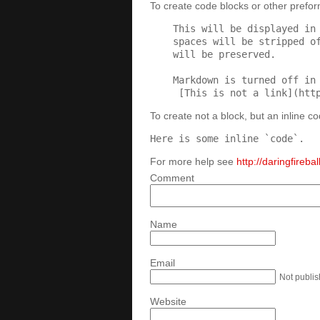
To create code blocks or other prefor
To create not a block, but an inline c
Here is some inline `code`.
For more help see
http://daringfireb
Comment
Name
Email
Not publi
Website