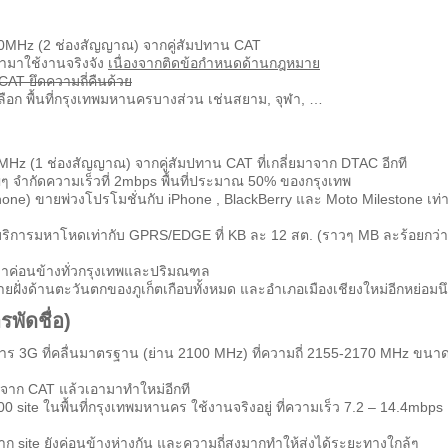
10MHz (2 ช่องสัญญาณ) จากคู่สัมปทาน CAT
รนำมาใช้งานจริงจัง
เนื่องจากติดข้อกำหนดด้านกฎหมาย
CAT ยึดความถี่คืนด้วย
ัดเลือก พื้นที่กรุงเทพมหานครบางส่วน เช่นสยาม, จุฬา, …
MHz (1 ช่องสัญญาณ) จากคู่สัมปทาน CAT ที่เกลี่ยมาจาก DTAC อีกที
ญ่ๆ จำกัดความเร็วที่ 2mbps พื้นที่ประมาณ 50% ของกรุงเทพ
 iphone) ขายพ่วงโปรโมชั่นกับ iPhone , BlackBerry และ Moto Milestone เท่า
่าบริการมหาโหดเท่ากับ GPRS/EDGE ที่ KB ละ 12 สต. (ราวๆ MB ละร้อยกว่า
่าค่อนข้างทั่วกรุงเทพและปริมณฑล
 ชายฝั่งด้านตะวันตกของภูเก็ตเกือบทั้งหมด และอำเภอเมืองเชียงใหม่อีกหย่อมน
พัดชื่อ)
ริการ 3G ที่คลื่นมาตรฐาน (ย่าน 2100 MHz) ที่ความถี่ 2155-2170 MHz ขนา
าจาก CAT แล้วเอามาทำใหม่อีกที
site ในพื้นที่กรุงเทพมหานคร ใช้งานจริงอยู่ ที่ความเร็ว 7.2 – 14.4mbps
ก site ยังค่อนข้างห่างกัน และความถี่สูงมากทำให้ส่งได้ระยะทางใกล้ๆ