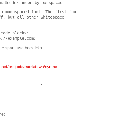
matted text, indent by four spaces:
ode span, use backticks:
all.net/projects/markdown/syntax
shed