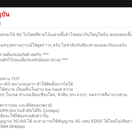
ุบัน
|
ล้วตกลงไอ้ 3G ในไทยที่ค่ายโน้นค่ายนี้เค้าโฆษณากันใหญ่โตนั่น ตกลงตอนนี้เ
สรุปสถานการณ์ให้ดูคร่าวๆ ครับ ไล่ลำดับกันทีละค่ายเลยละกันนะครับ
พลาดต้องขออภัยด้วยครับ ****
ยนดักไว้ก่อนเผื่อวันหลังย้อนมาอ่าน) ****
สัมปทาน TOT
ง AIS หนาแน่นมาก ทำให้ติดตั้งมากไม่ได้
ด้สบาย เป็นคลื่นในย่าน low band สากล
่เล็กๆ ในเขต อำเภอเมืองเชียงใหม่, หัวหิน ประจวบฯ, นครราชสีมาบางส่วน,
ามพารากอน และดิจิตอลเกตเวย์
UPA (ยกเว้นหัวหินได้ถึง 21mbps)
อจะใช้ก็ต้องจ่ายตังค์ว่างั้น
อรับสัญญาณ 3G AIS ได้ จะสามารถใช้สัญญาณ 3G แทน EDGE ได้โดยไม่เสียค่า
WCDMA 384kbps