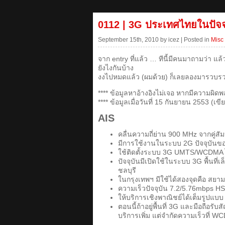
0112 | 3G ประเทศไทยในปัจจ
September 15th, 2010 by icez | Posted in
Misc
จาก entry ที่แล้ว … ทีนี้มีคนมาถามว่า แ
ยังไงกันบ้าง
งงไปหมดแล้ว (ผมด้วย) ก็เลยลองมารวบรวม
**** ข้อมูลหาอ้างอิงไม่เจอ หากมีความผิด
**** ข้อมูลเมื่อวันที่ 15 กันยายน 2553 (เขี
AIS
คลื่นความถี่ย่าน 900 MHz จากคู่
มีการใช้งานในระบบ 2G ปัจจุบันขอ
ใช้ติดตั้งระบบ 3G UMTS/WCDMA ไ
ปัจจุบันมีเปิดใช้ในระบบ 3G พื้นที
ชลบุรี
ในกรุงเทพฯ มีใช้ได้สองจุดคือ สย
ความเร็วปัจจุบัน 7.2/5.76mbps HS
ให้บริการเชิงพาณิชย์ได้เต็มรูปแบบ คื
ตอนนี้ถ้าอยู่พื้นที่ 3G และมือถื
บริการเพิ่ม แต่จำกัดความเร็วที่ 