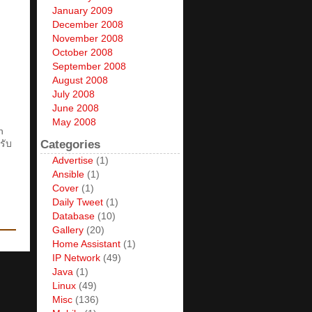
January 2009
December 2008
November 2008
October 2008
September 2008
August 2008
July 2008
June 2008
May 2008
n
รับ
Categories
Advertise
(1)
Ansible
(1)
Cover
(1)
Daily Tweet
(1)
Database
(10)
Gallery
(20)
Home Assistant
(1)
IP Network
(49)
Java
(1)
Linux
(49)
Misc
(136)