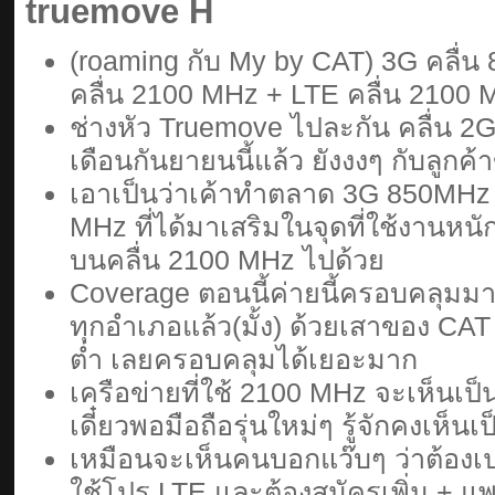
truemove H
(roaming กับ My by CAT) 3G คลื่น
คลื่น 2100 MHz + LTE คลื่น 2100 
ช่างหัว Truemove ไปละกัน คลื่น 
เดือนกันยายนนี้แล้ว ยังงงๆ กับลูกค้
เอาเป็นว่าเค้าทำตลาด 3G 850MHz เ
MHz ที่ได้มาเสริมในจุดที่ใช้งานหนั
บนคลื่น 2100 MHz ไปด้วย
Coverage ตอนนี้ค่ายนี้ครอบคลุมมาก
ทุกอำเภอแล้ว(มั้ง) ด้วยเสาของ CAT
ต่ำ เลยครอบคลุมได้เยอะมาก
เครือข่ายที่ใช้ 2100 MHz จะเห็นเป
เดี๋ยวพอมือถือรุ่นใหม่ๆ รู้จักคงเห็
เหมือนจะเห็นคนบอกแว๊บๆ ว่าต้องเป
ใช้โปร LTE และต้องสมัครเพิ่ม + แพ