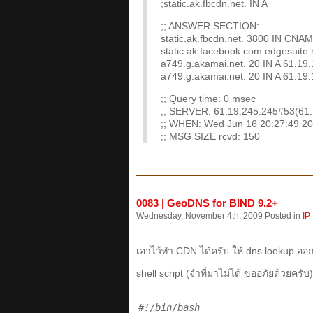
;static.ak.fbcdn.net. IN A
;; ANSWER SECTION:
static.ak.fbcdn.net. 3800 IN CNAM
static.ak.facebook.com.edgesuite
a749.g.akamai.net. 20 IN A 61.19.
a749.g.akamai.net. 20 IN A 61.19.
;; Query time: 0 msec
;; SERVER: 61.19.245.245#53(61.
;; WHEN: Wed Jun 16 20:27:49 2
;; MSG SIZE rcvd: 150
0083 | GeoDNS for BIND 9.2+
Wednesday, November 4th, 2009 Posted in
IP
เอาไว้ทำ CDN ได้ครับ ให้ dns lookup 
shell script (จำที่มาไม่ได้ ขออภัยด้วยครับ)
#!/bin/bash