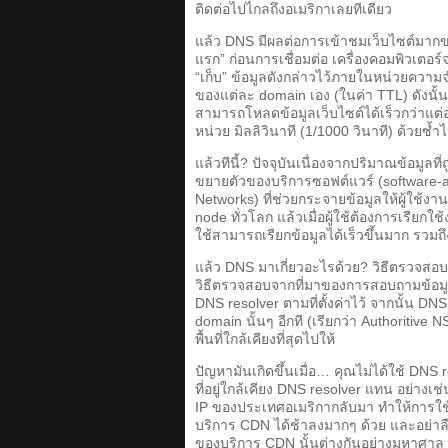
ติดต่อไปไกลถึงอเมริกาเลยทีเดียว
แล้ว DNS มีผลต่อการเข้าชมเว็บไซต์มากข
แรก” ก่อนการเชื่อมต่อ เครื่องคอมพิวเตอร์
“เก็บ” ข้อมูลดังกล่าวไว้ภายในหน่วยควา
ของแต่ละ domain เอง (ในค่า TTL) ดังนั้นถ
สามารถโหลดข้อมูลเว็บไซต์ได้เร็วกว่าแต่อ
หน่วย มิลลิวินาที (1/1000 วินาที) ด้วยซ้ำ
แล้วทีนี้? ปัจจุบันเนื่องจากปริมาณข้อมูลท
ขยายตัวของบริการซอฟต์แวร์ (software-a
Networks) ที่ช่วยกระจายข้อมูลให้ผู้ใช้
node ทั่วโลก แล้วเมื่อผู้ใช้ต้องการเรียกใช้
ใช้สามารถเรียกข้อมูลได้เร็วขึ้นมาก รว
แล้ว DNS มาเกี่ยวอะไรด้วย? วิธีตรวจสอบ
วิธีตรวจสอบจากที่มาของการสอบถามข้อมูล
DNS resolver ตามที่ตั้งค่าไว้ จากนั้น D
domain นั้นๆ อีกที (เรียกว่า Authoritive 
พื้นที่ใกล้เคียงที่สุดไปให้
ปัญหามันเกิดขึ้นเมื่อ… คุณไม่ได้ใช้ DNS r
ที่อยู่ใกล้เคียง DNS resolver แทน อย่า
IP ของประเทศอเมริกากลับมา ทำให้การใช้งา
บริการ CDN ได้ช้าลงมากๆ ด้วย และอย่าลืมว
ของบริการ CDN นั้นต่างกันอย่างมหาศาล 