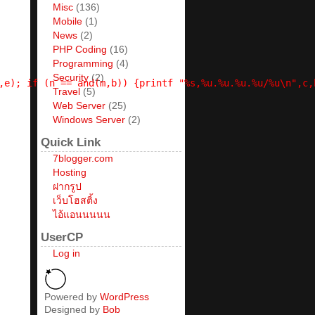
Misc
(136)
Mobile
(1)
News
(2)
PHP Coding
(16)
Programming
(4)
Security
(2)
,e); if (n == and(m,b)) {printf "%s,%u.%u.%u.%u/%u\n",c,
Travel
(5)
Web Server
(25)
Windows Server
(2)
Quick Link
7blogger.com
Hosting
ฝากรูป
เว็บโฮสติ้ง
ไอ้แอนนนนน
UserCP
Log in
Powered by
WordPress
Designed by
Bob