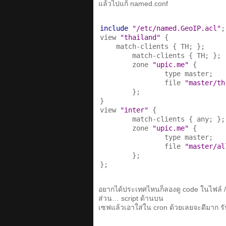
แล้วไปแก้ named.conf
include
"/etc/named.GeoIP.acl"
;

view 
"thailand"
 {

    match-clients { TH; };

        match-clients { TH; };

        zone 
"upic.me"
 {

                type master;

                file 
"master/th
        };

}

view 
"inter"
 {

        match-clients { any; };

        zone 
"upic.me"
 {

                type master;

                file 
"master/al
        };

};
อยากได้ประเทศไหนก็ลองดู code ในไฟล์ /
ส่วน… script ด้านบน
เซฟแล้วเอาใส่ใน cron ด้วยเลยจะดีมาก รั