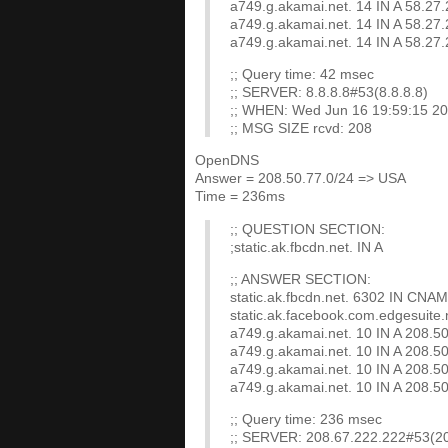
a749.g.akamai.net. 14 IN A 58.27.
a749.g.akamai.net. 14 IN A 58.27.
a749.g.akamai.net. 14 IN A 58.27.
;; Query time: 42 msec
;; SERVER: 8.8.8.8#53(8.8.8.8)
;; WHEN: Wed Jun 16 19:59:15 2
;; MSG SIZE rcvd: 208
OpenDNS
Answer = 208.50.77.0/24 => USA
Time = 236ms
;; QUESTION SECTION:
;static.ak.fbcdn.net. IN A
;; ANSWER SECTION:
static.ak.fbcdn.net. 6302 IN CNAM
static.ak.facebook.com.edgesuite
a749.g.akamai.net. 10 IN A 208.5
a749.g.akamai.net. 10 IN A 208.5
a749.g.akamai.net. 10 IN A 208.5
a749.g.akamai.net. 10 IN A 208.5
;; Query time: 236 msec
;; SERVER: 208.67.222.222#53(2