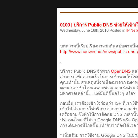
0100 | บริการ Public DNS ช่วยให้เข้าเว็
Wednesday, June 16th, 2010 Posted in
IP Net
บทความนี้เรียบเรียงมาจากต้นฉบับตามนี้ค
http://www.neowin.net/news/public-dns-
.
บริการ Public DNS จำพวก
OpenDNS
แล
สามารถเพิ่มความเร็วในการเข้าชมเว็บไซต์ไ
คุณเท่านั้น สาเหตุหนึ่งก็เนื่องมาจาก I
ตอบสนองช้าโดยเฉพาะช่วงเวลาเร่งด่วน จึ
มหาศาลเหล่านี้… แต่มันดีขึ้นจริงๆ หรือ?
ก่อนอื่น เราต้องเข้าใจก่อนว่า ISP ที่เราใช้
เข้าไป ส่วนการใช้บริการจากภายนอกอย่า
เครือข่าย ซึ่งทำให้การติดต่อ DNS เหล่าน
ประเทศไทย ที่ไม่ว่า Google DNS หรือ Open
การเดินทางที่ไกลขึ้น เท่ากับว่าต้องใช้เว
* เพิ่มเติม: การใช้งาน Google DNS ในปร