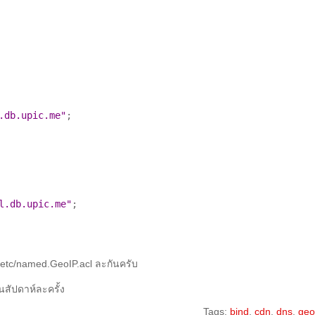
.db.upic.me"
;

l.db.upic.me"
;

etc/named.GeoIP.acl ละกันครับ
นสัปดาห์ละครั้ง
Tags:
bind
,
cdn
,
dns
,
geo