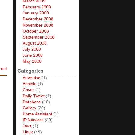
March 2009
February 2009
January 2009
December 2008
November 2008
October 2008
September 2008
August 2008
July 2008
June 2008
May 2008
rnet
Categories
Advertise
(1)
Ansible
(1)
Cover
(1)
Daily Tweet
(1)
Database
(10)
Gallery
(20)
Home Assistant
(1)
IP Network
(49)
Java
(1)
Linux
(49)