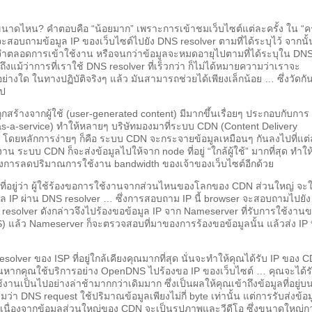
นาดไหน? คำตอบคือ “น้อยมาก” เพราะการเข้าชมเว็บไซต์แต่ละครั้ง ใน “ครั
จะสอบถามข้อมูล IP ของเว็บไซต์ไปยัง DNS resolver ตามที่ได้ระบุไว้ จากนั้
มจำตลอดการเข้าใช้งาน หรือจนกว่าข้อมูลจะหมดอายุไปตามที่ได้ระบุใน DN
ึงแม้ว่าการที่เราใช้ DNS resolver ที่เร็วกว่า ก็ไม่ได้หมายความว่าเราจะ
ย่างใด ในทางปฏิบัติจริงๆ แล้ว มันสามารถช่วยได้เพียงเล็กน้อย … ซึ่งวัดกั
ไป
ี่ถูกสร้างจากผู้ใช้ (user-generated content) มีมากขึ้นเรื่อยๆ ประกอบกับการ
s-a-service) ทำให้หลายๆ บริษัทมองมาที่ระบบ CDN (Content Delivery
งาน โดยหลักการง่ายๆ ก็คือ ระบบ CDN จะกระจายข้อมูลเหมือนๆ กันลงไปที่แต
งาน ระบบ CDN ก็จะส่งข้อมูลไปให้จาก node ที่อยู่ “ใกล้ผู้ใช้” มากที่สุด ทำให้ผ
มถึงการลดปริมาณการใช้งาน bandwidth ของเจ้าของเว็บไซต์อีกด้วย
ที่อยู่ว่า ผู้ใช้ร้องขอการใช้งานจากส่วนไหนของโลกของ CDN ส่วนใหญ่ จะใ
 IP ผ่าน DNS resolver … ซึ่งการสอบถาม IP นี้ browser จะสอบถามไปยัง
NS resolver ดังกล่าวจึงไปร้องขอข้อมูล IP จาก Nameserver ที่รับการใช้งาน
NS) แล้ว Nameserver ก็จะตรวจสอบที่มาของการร้องขอข้อมูลนั้น แล้วส่ง IP ที่
esolver ของ ISP ที่อยู่ใกล้เคียงคุณมากที่สุด นั่นจะทำให้คุณได้รับ IP ของ 
งเช่นหากคุณใช้บริการอย่าง OpenDNS ไปร้องขอ IP ของเว็บไซต์ … คุณจะได้ร
นเป็นไปอย่างล่าช้ามากกว่าเดิมมาก ซึ่งเป็นผลให้คุณเข้าถึงข้อมูลที่อยู่บ
่า DNS request ใช้ปริมาณข้อมูลเพียงไม่กี่ byte เท่านั้น แต่การรับส่งข้อม
เนื่องจากข้อมูลส่วนใหญ่ของ CDN จะเป็นรูปภาพและวีดีโอ ซึ่งขนาดใหญ่กว