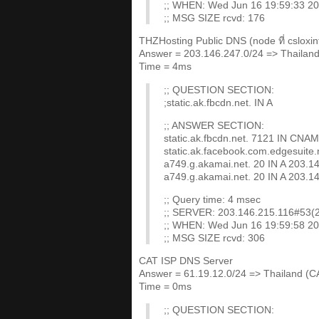
;; WHEN: Wed Jun 16 19:59:33 2
;; MSG SIZE rcvd: 176
THZHosting Public DNS (node ที่ csloxin
Answer = 203.146.247.0/24 => Thailand
Time = 4ms
;; QUESTION SECTION:
;static.ak.fbcdn.net. IN A
;; ANSWER SECTION:
static.ak.fbcdn.net. 7121 IN CNAM
static.ak.facebook.com.edgesuite
a749.g.akamai.net. 20 IN A 203.1
a749.g.akamai.net. 20 IN A 203.1
;; Query time: 4 msec
;; SERVER: 203.146.215.116#53(
;; WHEN: Wed Jun 16 19:59:58 2
;; MSG SIZE rcvd: 306
CAT ISP DNS Server
Answer = 61.19.12.0/24 => Thailand (C
Time = 0ms
;; QUESTION SECTION: