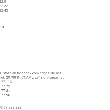
22.9
22.32
22.42
010
E static.ak.facebook.com.edgesuite.net.
.net. 20706 IN CNAME a749.g.akamai.net.
0.77.113
0.77.72
0.77.81
0.77.96
08.67.222.222)