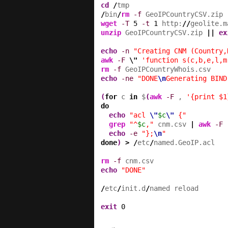
cd
/
/
bin
/
rm
-f
wget
-T
5
-t
1
 http:
//
geolite.m
unzip
 GeoIPCountryCSV.zip 
||
ex
echo
-n
"Creating CNM (Country,
awk
-F
\"
'function s(c,b,e,l,m
rm
-f
echo
-ne
"DONE
\n
Generating BIND
(
for
 c 
in
 $
(
awk
-F
 , 
'{print $1
do
echo
"acl 
\"
$c
\"
 {"
grep
"^
$c
,"
 cnm.csv 
|
awk
-F
 
echo
-e
"};
\n
"
done
)
>
/
etc
/
named.GeoIP.acl

rm
-f
echo
"DONE"
/
etc
/
init.d
/
named reload

exit
0