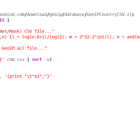
axmind.com
/
download
/
geoip
/
database
/
it
1
Net/Mask) CSV file..."
,n) {l = log(e-b+1)/log(2); m = 2^32-2^int(l); n = and(m
 GeoIP.acl file..."
}'
 cnm.csv 
|
sort
 -u
)
, 
'{print "\t"$2";"}'