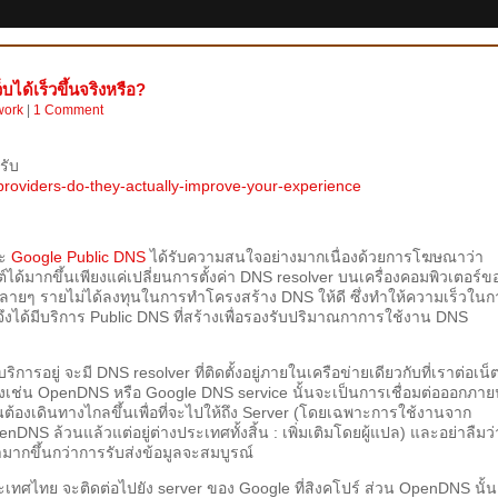
บได้เร็วขึ้นจริงหรือ?
work
|
1 Comment
รับ
providers-do-they-actually-improve-your-experience
ะ
Google Public DNS
ได้รับความสนใจอย่างมากเนื่องด้วยการโฆษณาว่า
ด้มากขึ้นเพียงแค่เปลี่ยนการตั้งค่า DNS resolver บนเครื่องคอมพิวเตอร์ข
SP หลายๆ รายไม่ได้ลงทุนในการทำโครงสร้าง DNS ให้ดี ซึ่งทำให้ความเร็วใน
งได้มีบริการ Public DNS ที่สร้างเพื่อรองรับปริมาณกาการใช้งาน DNS
บริการอยู่ จะมี DNS resolver ที่ติดตั้งอยู่ภายในเครือข่ายเดียวกับที่เราต่อเน็
งเช่น OpenDNS หรือ Google DNS service นั้นจะเป็นการเชื่อมต่อออกภา
ั้นต้องเดินทางไกลขึ้นเพื่อที่จะไปให้ถึง Server (โดยเฉพาะการใช้งานจาก
DNS ล้วนแล้วแต่อยู่ต่างประเทศทั้งสิ้น : เพิ่มเติมโดยผู้แปล) และอย่าลืมว่
ลามากขึ้นกว่าการรับส่งข้อมูลจะสมบูรณ์
ะเทศไทย จะติดต่อไปยัง server ของ Google ที่สิงคโปร์ ส่วน OpenDNS นั้น