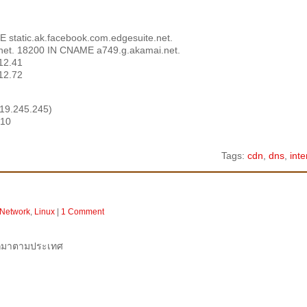
E static.ak.facebook.com.edgesuite.net.
.net. 18200 IN CNAME a749.g.akamai.net.
12.41
12.72
19.245.245)
010
Tags:
cdn
,
dns
,
inte
 Network
,
Linux
|
1 Comment
ออกมาตามประเทศ