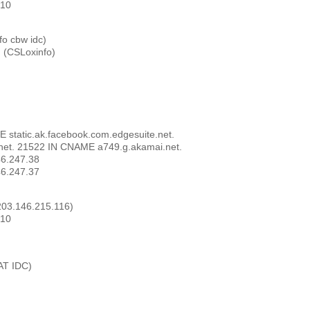
010
fo cbw idc)
 (CSLoxinfo)
E static.ak.facebook.com.edgesuite.net.
.net. 21522 IN CNAME a749.g.akamai.net.
46.247.38
46.247.37
203.146.215.116)
010
AT IDC)