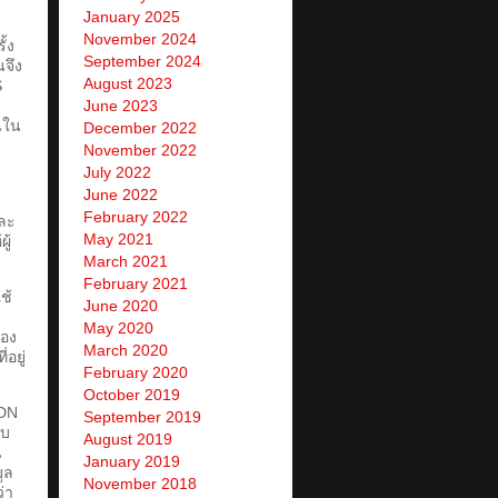
January 2025
November 2024
้ง
September 2024
นจึง
August 2023
S
June 2023
นใน
December 2022
November 2022
July 2022
June 2022
February 2022
่ละ
May 2021
ู้
March 2021
February 2021
ช้
June 2020
May 2020
ของ
March 2020
อยู่
February 2020
October 2019
CDN
September 2019
ับ
August 2019
น
January 2019
ูล
November 2018
่า