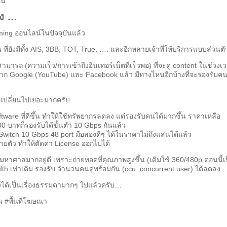
คน
อง …
ming ออนไลน์ในปัจจุบันแล้ว
ื่น ที่ยังมีทั้ง AIS, 3BB, TOT, True, …. และอีกหลายเจ้าที่ให้บริการแบบส่วนตั
มารถ (ความเร็ว/การเข้าถึงอินเทอร์เน็ตที่เร็วพอ) ที่จะดู content ในช่วงเ
าก Google (YouTube) และ Facebook แล้ว มีทางไหนอีกบ้างที่จะรองรับคน
นี้เปลี่ยนไปเยอะมากครับ
tware ที่ดีขึ้น ทำให้ใช้ทรัพยากรลดลง แต่รองรับคนได้มากขึ้น ราคาเหลือ
0 บาทก็รองรับได้ขั้นต่ำ 10 Gbps กันแล้ว
itch 10 Gbps 48 port มือสองดีๆ ได้ในราคาไม่ถึงแสนได้แล้ว
ลายตัว ทำให้ตัดค่า License ออกไปได้
ามหาศาลมากอยู่ดี เพราะถ่ายทอดที่คุณภาพสูงขึ้น (เดิมใช้ 360/480p ตอนนี้เ
idth เท่าเดิม รองรับ จำนวนคนดูพร้อมกัน (ccu: concurrent user) ได้ลดลง
งได้เป็นเรื่องธรรมดามากๆ ไปแล้วครับ…
ัน #พื้นที่โฆษณา