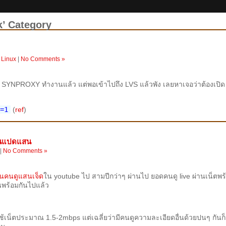
k’ Category
,
Linux
|
No Comments »
า SYNPROXY ทำงานแล้ว แต่พอเข้าไปถึง LVS แล้วพัง เลยหาเจอว่าต้องเปิด
=1
(
ref
)
แสนแปดแสน
|
No Comments »
นคนดูแสนเจ็ด
ใน youtube ไป สามปีกว่าๆ ผ่านไป ยอดคนดู live ผ่านเน็ตพร
พร้อมกันไปแล้ว
เน็ตประมาณ 1.5-2mbps แต่เฉลี่ยว่ามีคนดูความละเอียดอื่นด้วยปนๆ กันก็