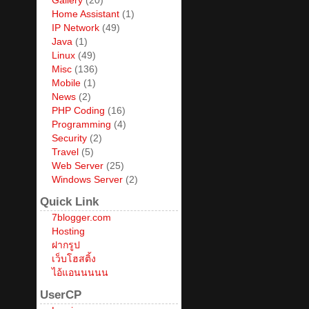
Gallery
(20)
Home Assistant
(1)
IP Network
(49)
Java
(1)
Linux
(49)
Misc
(136)
Mobile
(1)
News
(2)
PHP Coding
(16)
Programming
(4)
Security
(2)
Travel
(5)
Web Server
(25)
Windows Server
(2)
Quick Link
7blogger.com
Hosting
ฝากรูป
เว็บโฮสติ้ง
ไอ้แอนนนนน
UserCP