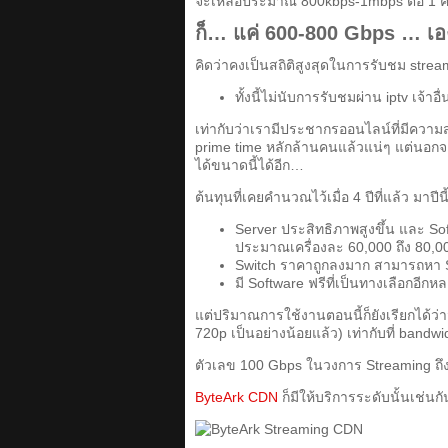
จะเหลือประมาณ 800kbps-1mbps ต่อ 1 
ก็… แค่ 600-800 Gbps … เ
คิดว่าคงเป็นสถิติสูงสุดในการรับชม strea
ทั้งนี้ไม่นับการรับชมผ่าน iptv เจ้าอ
เท่ากับว่าเรามีประชากรออนไลน์ที่มีความสา
prime time หลักล้านคนแล้วแน่ๆ แต่นอกจ
ได้ขนาดนี้ได้อีก…
ต้นทุนที่เคยคำนวณไว้เมื่อ 4 ปีที่แล้ว มาปี
Server ประสิทธิภาพสูงขึ้น และ Sof
ประมาณเครื่องละ 60,000 ถึง 80,00
Switch ราคาถูกลงมาก สามารถหา Sw
มี Software ฟรีที่เป็นทางเลือกอีกห
แต่ปริมาณการใช้งานตอนนี้ก็ยังเรียกได้ว่
720p เป็นอย่างน้อยแล้ว) เท่ากับที่ bandw
ตัวเลข 100 Gbps ในวงการ Streaming ถึ
ByteArk CDN
ก็มีให้บริการระดับนั้นเช่นก