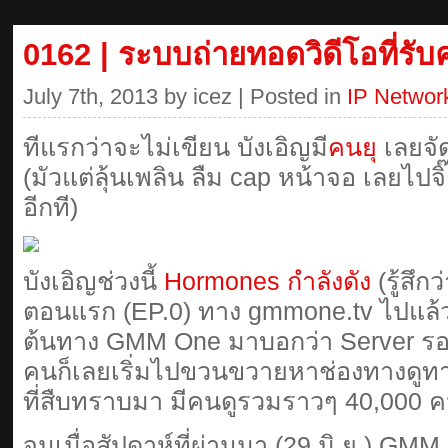
0162 | ระบบถ่ายทอดวิดีโอที่รับ
July 7th, 2013 by icez | Posted in
IP Networ
ทีแรกว่าจะไม่เขียน บังเอิญมี
คนยุ
เลยจั
(มัวแต่ลุ้นเพลิน ลืม cap หน้าจอ เลยไป
อีกที)
บังเอิญช่วงนี้
Hormones กำลังดัง
(รู้สึก
ตอนแรก (EP.0) ทาง gmmone.tv ไปแล้ว 
ต้นทาง GMM One มาบอกว่า Server รอง
คนก็เลยเริ่มไปขวนขวายหาช่องทางดูทางเ
ที่สืบทราบมา มีคนดูรวมราวๆ 40,000 
จนเมื่อสัปดาห์ที่ผ่านมา (29 มิ.ย.) GMM