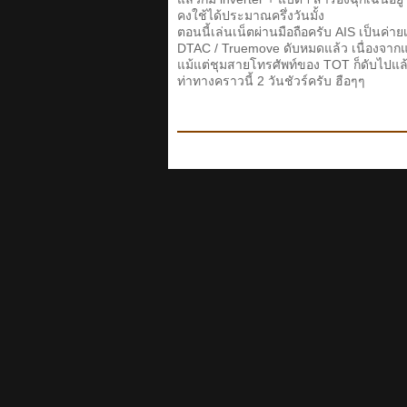
คงใช้ได้ประมาณครึ่งวันมั้ง
ตอนนี้เล่นเน็ตผ่านมือถือครับ AIS เป็นค่าย
DTAC / Truemove ดับหมดแล้ว เนื่องจ
แม้แต่ชุมสายโทรศัพท์ของ TOT ก็ดับไปแล้ว
ท่าทางคราวนี้ 2 วันชัวร์ครับ ฮือๆๆ