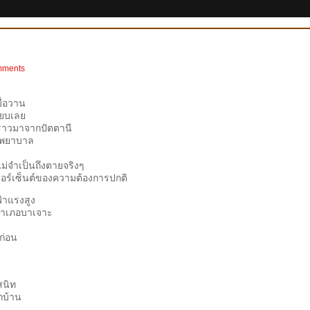
mments
มื่อวาน
ียบเลย
วคราวมาจากปัตตานี
รงพยาบาล
ม่จำเป็นถึงตายจริงๆ
่เปอร์เซ็นต์ของความต้องการปกติ
ฟ้าแรงสูง
ี่อำเภอบาเจาะ
ปก่อน
สนิท
อกบ้าน