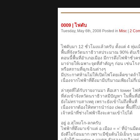
0009 | ไฟดับ
Tuesday, May 6th, 2008 Posted in
Misc
|
2 Co
ไฟดับมา 12 ชั่วโมงแล้วครับ ตั้งแต่ 4 ทุ่มเ
พื้นที่จังหวัดนราธิวาสประมาณ 90% ดับเร
ตอนนี้พื้นที่อำเภอเมือง มีการดึงไฟฟ้าชั่
มาจ่ายให้เฉพาะจุดที่สำคัญๆ ก่อน เช่นโ
หรือสถานที่ฉุกเฉินต่างๆ
มีประกาศห้ามไม่ให้เปิดไฟโดยเด็ดขาดถ้าไ
เนื่องจากไฟฟ้าที่ดึงมามีปริมาณเพียงไม่กี
ล่าสุดที่ได้รับรายงานมา คือเสา tower ไฟ
ที่ส่งเข้าจังหวัดนราธิวาสมีปัญหา ในพื้นท
ยังไม่ทราบสาเหตุ เพราะยังเข้าไม่ถึงพื้นที่
เนื่องจากต้องให้ทหารนำร่อง clear พื้นที่ไ
เจ้าหน้าที่ช่างไฟฟ้าจึงจะตามเข้าไปได้
อยู่ อ.สุไหงโก-ลกครับ
ไฟฟ้าที่ดึงมาเข้าแค่ อ.เมือง = =’ ที่บ้านมืด
ยังดีไม่ร้อนมาก เพราะมีซุ้มต้นไม้เย็นๆ น
แล้วก็มี inverter + แบตฯ สำรองฉุกเฉินอยู่