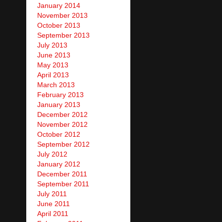
January 2014
November 2013
October 2013
September 2013
July 2013
June 2013
May 2013
April 2013
March 2013
February 2013
January 2013
December 2012
November 2012
October 2012
September 2012
July 2012
January 2012
December 2011
September 2011
July 2011
June 2011
April 2011