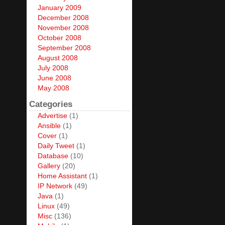
January 2009
December 2008
November 2008
October 2008
September 2008
August 2008
July 2008
June 2008
May 2008
Categories
Advertise
(1)
Ansible
(1)
Cover
(1)
Daily Tweet
(1)
Database
(10)
Gallery
(20)
Home Assistant
(1)
IP Network
(49)
Java
(1)
Linux
(49)
Misc
(136)