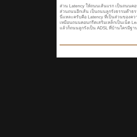
ส่วน Latency ให้ถนนเส้นแรก เป็นถนนคอนก
ส่วนถนนอีกเส้น เป็นถนนลูกรังธรรมด๊าธรร
นี่แหละครับคือ Latency ที่เป็นส่วนของควา
เหมือนถนนคอนกรีตเสริมเหล็กเป็นเน็ต Le
แล้วก็ถนนลูกรังเป็น ADSL ที่บ้านใครมีฐานะ