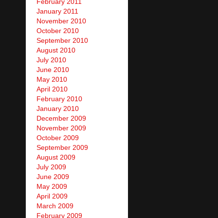
February 2011
January 2011
November 2010
October 2010
September 2010
August 2010
July 2010
June 2010
May 2010
April 2010
February 2010
January 2010
December 2009
November 2009
October 2009
September 2009
August 2009
July 2009
June 2009
May 2009
April 2009
March 2009
February 2009