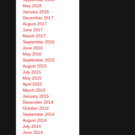
May 2018
January 2018
December 2017
August 2017
June 2017
March 2017
September 2016
June 2016
May 2016
September 2015
August 2015
July 2015
May 2015
April 2015
March 2015
January 2015
December 2014
October 2014
September 2014
August 2014
July 2014
June 2014