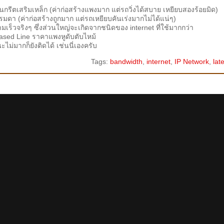
รีตเสริมเหล็ก (ค่าก่อสร้างแพงมาก แต่รถวิ่งได้สบาย เหยียบสองร้อยมิด)
มดา (ค่าก่อสร้างถูกมาก แต่รถเหยียบคันเร่งมากไม่ได้แน่ๆ)
มเร็วจริงๆ ซึ่งส่วนใหญ่จะเกิดจากชนิดของ internet ที่ใช้มากกว่า
ased Line ราคาแพงหูดับตับไหม้
ไม่มากก็ยังติดได้ เช่นนี่เองครับ
Tags:
bandwidth
,
internet
,
IP Network
,
lat