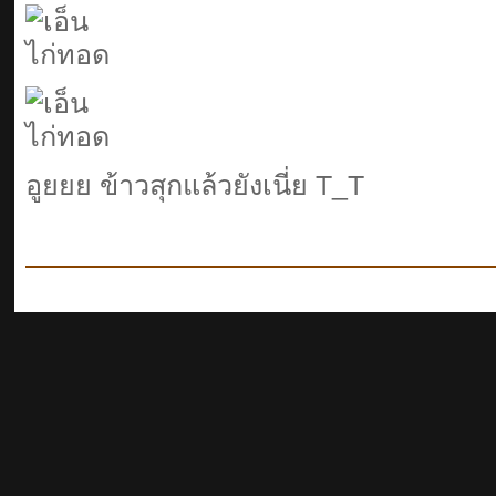
อูยยย ข้าวสุกแล้วยังเนี่ย T_T