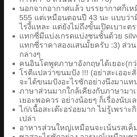
นอกจากอากาศแล้ว บรรยากาศก็เหมือ
555 แต่เหมือนตอนปี 43 นะ แบบว่าม
ไรงี้แหละ แต่ยังไม่ถึงขั้นเปิดเบา
แทกซี่มีแบ่งเกรดแบ่งชนชั้นด้วย silve
แทกซี่ราคาสองแสนมั้ยครับ :3) ส่วน 
กลางๆ
คนอินโดพูดภาษาอังกฤษได้เยอะ(ก
โรตีแปลว่าขนมปัง !!! (อย่าสะเออะส
จะได้ขนมปังอะไรซักอย่างนึงมาแท
ภาษาส่วนมากใกล้เคียงกับภาษามาเลย
เยอะพอควร อย่างน้อยๆ ก็เรื่องนับเ
ไก่/เนื้อสะเต๊ะอร่อยมาก ไม่รู้เพราะกิน
เปล่า
อาหารส่วนใหญ่เหมือนจะเน้นรสเค็
ซอสอะไรซักอย่าง อารมณ์เหมือนซอ