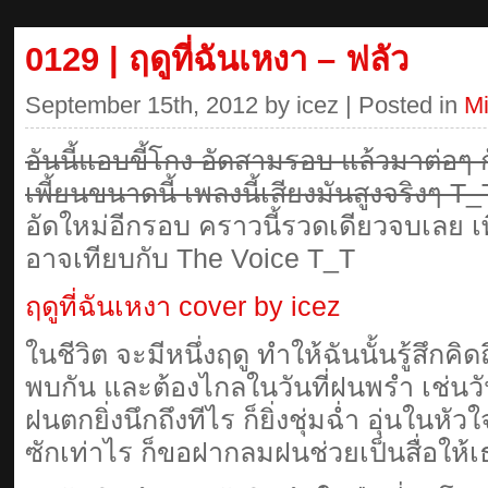
0129 | ฤดูที่ฉันเหงา – ฟลัว
September 15th, 2012 by icez | Posted in
M
อันนี้แอบขี้โกง อัดสามรอบ แล้วมาต่อๆ 
เพี้ยนขนาดนี้ เพลงนี้เสียงมันสูงจริงๆ T_
อัดใหม่อีกรอบ คราวนี้รวดเดียวจบเลย เพ
อาจเทียบกับ The Voice T_T
ฤดูที่ฉันเหงา cover by icez
ในชีวิต จะมีหนึ่งฤดู ทำให้ฉันนั้นรู้สึกค
พบกัน และต้องไกลในวันที่ฝนพรำ เช่นวัน
ฝนตกยิ่งนึกถึงทีไร ก็ยิ่งชุ่มฉ่ำ อุ่นในห
ซักเท่าไร ก็ขอฝากลมฝนช่วยเป็นสื่อให้เธ