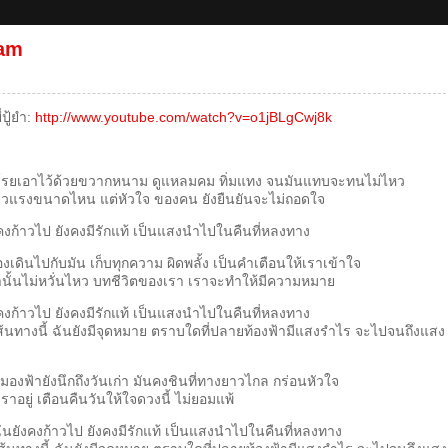
lam
ปู้ยำ:
http://www.youtube.com/watch?v=o1jBLgCwj8k
ี่โรยเอาไว้ด้วยขวากหนาม ดูแหลมคม ทิ่มแทง จนมันแทบจะทนไม่ไหว
รี่ยวแรงขนาดไหน แต่หัวใจ ของคน ยังยืนยันจะไม่ถอดใจ
นยังคงก้าวไป ยังคงมีรักแท้ เป็นแสงนำไปในคืนที่หลงทาง
งเดินไปกับมัน เก็บทุกความ ผิดพลั้ง เป็นคำเตือนให้เราเข้าใจ
เท่านั้นไม่หวั่นไหว บทชีวิตของเรา เราจะทำให้มีความหมาย
นยังคงก้าวไป ยังคงมีรักแท้ เป็นแสงนำไปในคืนที่หลงทาง
ย เส้นทางนี้ ฉันยังมีจุดหมาย ตราบใดที่ปลายท้องฟ้ามีแสงรำไร จะไปจนถึงแสง
ฟ้ายังนึกถึงวันเก่า มันคงชินที่ทางยาวไกล กร่อนหัวใจ
าอยู่ เตือนคืนวันให้ใจดวงนี้ ไม่ยอมแพ้
ะฉันยังคงก้าวไป ยังคงมีรักแท้ เป็นแสงนำไปในคืนที่หลงทาง