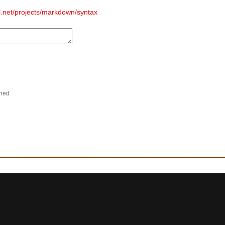
all.net/projects/markdown/syntax
shed