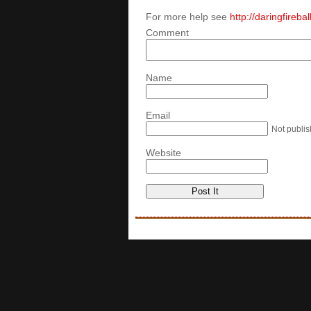
For more help see
http://daringfireb
Comment
Name
Email
Not publi
Website