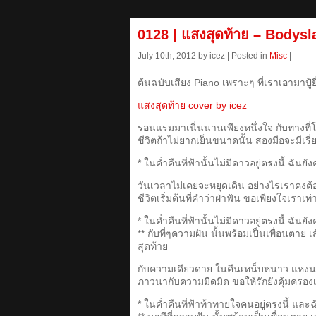
0128 | แสงสุดท้าย – Bodys
July 10th, 2012 by icez | Posted in
Misc
|
ต้นฉบับเสียง Piano เพราะๆ ที่เราเอามาปู้ยี่
แสงสุดท้าย cover by icez
รอนแรมมาเนิ่นนานเพียงหนึ่งใจ กับทางท
ชีวิตถ้าไม่ยากเย็นขนาดนั้น สองมือจะมีเ
* ในค่ำคืนที่ฟ้านั้นไม่มีดาวอยู่ตรงนี้ ฉั
วันเวลาไม่เคยจะหยุดเดิน อย่างไรเราคงต้อ
ชีวิตเริ่มต้นที่คำว่าฝ่าฟัน ขอเพียงใจเรา
* ในค่ำคืนที่ฟ้านั้นไม่มีดาวอยู่ตรงนี้ ฉั
** กับที่ๆความฝัน นั้นพร้อมเป็นเพื่อนตา
สุดท้าย
กับความเดียวดาย ในคืนเหน็บหนาว แหงนมอง
ภาวนากับความมืดมิด ขอให้รักยังคุ้มครองเร
* ในค่ำคืนที่ฟ้าท้าทายใจคนอยู่ตรงนี้ แล