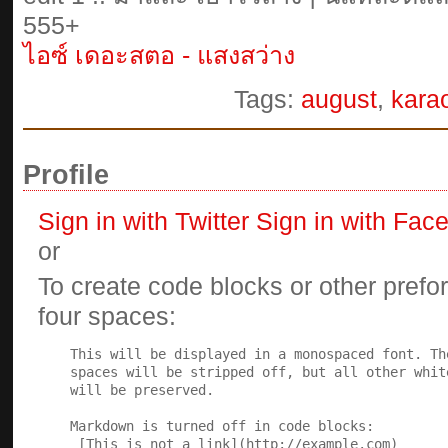
555+
ไอซ์ เดอะสตอ - แสงสว่าง
Tags:
august
,
kara
Profile
Sign in with Twitter
Sign in with Fac
or
To create code blocks or other prefor
four spaces: