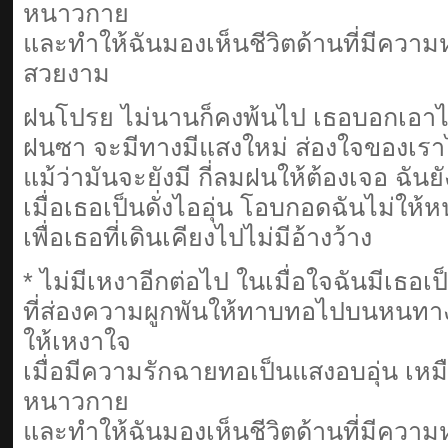
หนาวกาย
และทำให้ฉันมองเห็นชีวิตด้านที่มีควา
สวยงาม
ฝนโปรย ไม่นานก็คงพ้นไป เธอบอกเอาไว้
ฝนซา จะมีทางมีแสงใหม่ ส่องใจของเราไ
แม้ว่ามันจะยังมี กี่ลมฝนให้ต้องเจอ ฉันย
เมื่อเธอเป็นดั่งไออุ่น โอบกอดฉันไม่
เพื่อเธอที่เดินเคียงไปไม่มีอ้างว้าง
* ไม่มีเหงาอีกต่อไป ในเมื่อใจฉันมีเธอเ
ที่ส่องความผูกพันให้ทาบทอไปบนหนทา
ให้เหงาใจ
เมื่อมีความรักฉายทอเป็นแสงอบอุ่น เหม
หนาวกาย
และทำให้ฉันมองเห็นชีวิตด้านที่มีควา