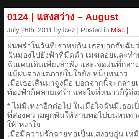
0124 | แสงสว่าง – August
July 26th, 2011 by icez | Posted in
Misc
|
ฝนพรำในวันที่เราพบกัน เธอบอกกับฉันว่
ฉันมองไปยังฟ้าที่มืดดำ เมฆลอยและทำท่
ฉันเคยเดินเพียงลำพัง และเจอฝนที่กลา
แม้ฝนจางแต่ภายในใจยังเหน็บหนาว
เมื่อเธอเดินมาจูงมือ บอกจากนี้จะกลายเ
ท้องฟ้าก็คลายเศร้า และใจที่หนาวก็รู้ถ
* ไม่มีเหงาอีกต่อไป ในเมื่อใจฉันมีเธอเ
ที่ส่องความผูกพันให้ทาบทอไปบนหนทา
ให้เหงาใจ
เมื่อมีความรักฉายทอเป็นแสงอบอุ่น เหม