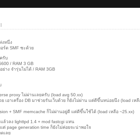
|
่งหนึ่ง
บบอร์ด SMF ซะด้วย
ครับ
 E6600 / RAM 3 GB
อย่าง จำรุ่นไม่ได้ / RAM 3GB
บ
erse proxy ไม่ผ่านเลยครับ (load avg 50.xx)
ย เอาเครื่อง DB มาช่วยรันเว็บด้วย ก็ยังไม่ผ่าน แต่ดีขึ้นหน่อยนึง (load เหลื
n + SMF memcache ก็ไม่ผ่านอยู่ดี แต่ดีขึ้นใช้ได้ (load เหลือ ~25.xx)
ง แล้วลง lighttpd 1.4 + mod fastcgi แทน
่ page generation time ก็ยังไม่ค่อยจะน่าพอใจ
โคดเลย