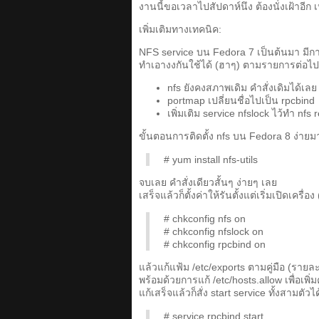
งานนี้ขอเวลาไปสัปดาห์นึง ต้องนั่งเฝ้าอี
เพิ่มเติมทางเทคนิค:
NFS service บน Fedora 7 เป็นต้นมา มีกา
ทำเอางงกันใช้ได้ (ฮาๆ) ตามรายการต่อไปน
nfs ยังคงสภาพเดิม คำสั่งเดิมได้เลย
portmap เปลี่ยนชื่อไปเป็น rpcbind
เพิ่มเติม service nfslock ไว้ทำ nfs
ขั้นตอนการติดตั้ง nfs บน Fedora 8 ง่ายม
# yum install nfs-utils
จบเลย คำสั่งเดียวสั้นๆ ง่ายๆ เลย
เสร็จแล้วก็ตั้งค่าให้รันตั้งแต่เริ่มเปิดเครื่อ
# chkconfig nfs on
# chkconfig nfslock on
# chkconfig rpcbind on
แล้วแก้แฟ้ม /etc/exports ตามคู่มือ (ราย
พร้อมด้วยการแก้ /etc/hosts.allow เพื่อเพิ
แก้เสร็จแล้วก็สั่ง start service ทั้งสามตัว
# service rpcbind start