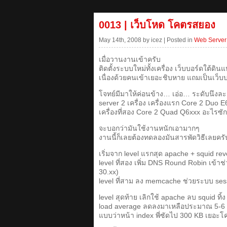
0013 | เว็บโหด โคตรสยอง
May 14th, 2008 by icez | Posted in
Web Server
เมื่อวานงานเข้าครับ
ติดตั้งระบบใหม่ทั้งเครื่อง เว็บบอร์ดใต้ดินแห
เนื่องด้วยคนเข้าเยอะชิบหาย แถมเป็นเว็
โจทย์มีมาให้ค่อนข้าง… เอ่อ… ระดับนึงละ
server 2 เครื่อง เครื่องแรก Core 2 Duo
เครื่องที่สอง Core 2 Quad Q6xxx อะไรซัก
จะบอกว่ามันใช้งานหนักเอามากๆ
งานนี้ก็เลยต้องทดลองมันสารพัดวิธีเลยครั
เริ่มจาก level แรกสุด apache + squid rev
level ที่สอง เพิ่ม DNS Round Robin เข้าช่ว
30.xx)
level ที่สาม ลง memcache ช่วยระบบ sessio
level สุดท้าย เลิกใช้ apache ลบ squid ทิ้
load average ลดลงมาเหลือประมาณ 5-6 แต
แบบว่าหน้า index พี่ซัดไป 300 KB เยอะ