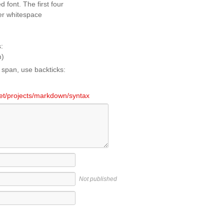
e span, use backticks:
.net/projects/markdown/syntax
Not published