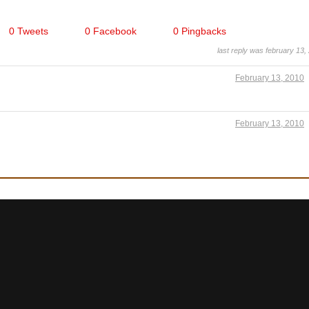
0 Tweets
0 Facebook
0 Pingbacks
last reply was february 13,
February 13, 2010
February 13, 2010