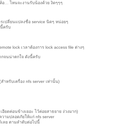
ก เห้อ… ไหนจะงานรับน้องด้วย งิดๆๆๆ
รเปลี่ยนแปลงชื่อ service นิดๆ หน่อยๆ
ี้ครับ
 remote lock เวลาต้องการ lock access file ต่างๆ
ากจนน่าตกใจ ดังนี้ครับ
ง (สำหรับเครื่อง nfs server เท่านั้น)
ละเอียดค่อนข้างเยอะ ไว้ค่อยสาธยาย ง่วงมาก)
่มความปลอดภัยให้แก่ nfs server
ได้เลย ตามลำดับต่อไปนี้